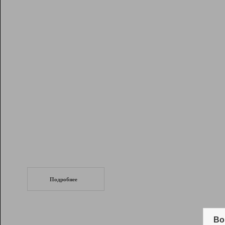
Рейтинг
Инструменты
Разработчикам
Партнерская
программа
Помощь
СеоТраф
Запустите
продвижение сайта
c LinkPad.
Подробнее
Вывод и удержание в ТОП10 выдачи
поисковых систем
Во