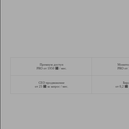
Премиум доступ
Монито
⃏
PRO от 1950
/ мес.
PRO от
СЕО продвижение
Бир
⃏
⃏
от 25
за запрос / мес.
от 0,2