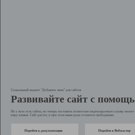
Социальный виджет "Добавить линк" для сайтов
Развивайте сайт с помощь
Не у всех есть сайты, но теперь поставить полностью индексируемую ссылку может 
пару кликов. Сайт растет, и при этом ваши руки остаются свободными.
Перейти к документации
Перейти в Вебмастер