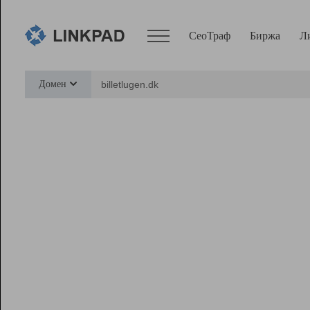
СеоТраф
Биржа
Л
Сервисы
Домен
СеоТраф
Монитор
Биржа
Pro
Линк+
Ресурсы
Вебмастер