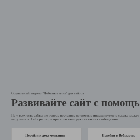
Социальный виджет "Добавить линк" для сайтов
Развивайте сайт с помощь
Не у всех есть сайты, но теперь поставить полностью индексируемую ссылку может 
пару кликов. Сайт растет, и при этом ваши руки остаются свободными.
Перейти к документации
Перейти в Вебмастер