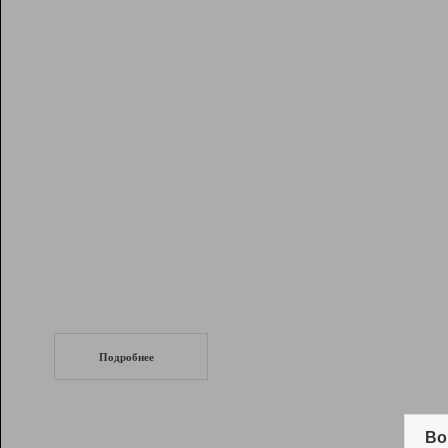
Рейтинг
Инструменты
Разработчикам
Партнерская
программа
Помощь
СеоТраф
Запустите
продвижение сайта
c LinkPad.
Подробнее
Вывод и удержание в ТОП10 выдачи
поисковых систем
Во