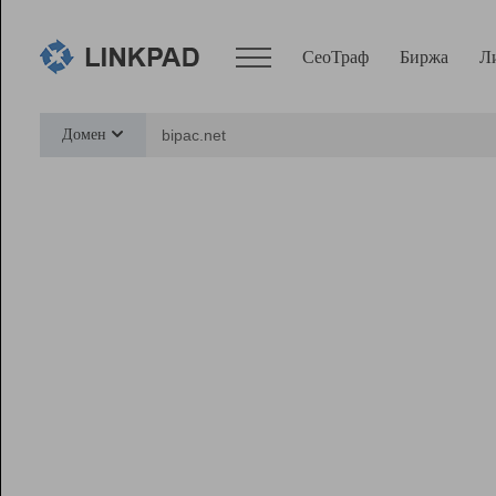
СеоТраф
Биржа
Л
Сервисы
Домен
СеоТраф
Монитор
Биржа
Pro
Линк+
Ресурсы
Вебмастер