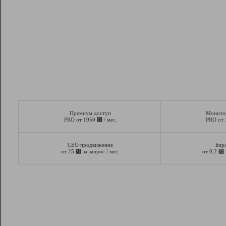
Премиум доступ
Монито
⃏
PRO от 1950
/ мес.
PRO от
СЕО продвижение
Бир
⃏
⃏
от 25
за запрос / мес.
от 0,2