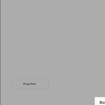
Рейтинг
Инструменты
Разработчикам
Партнерская
программа
Помощь
СеоТраф
Запустите
продвижение сайта
c LinkPad.
Подробнее
Вывод и удержание в ТОП10 выдачи
поисковых систем
Во