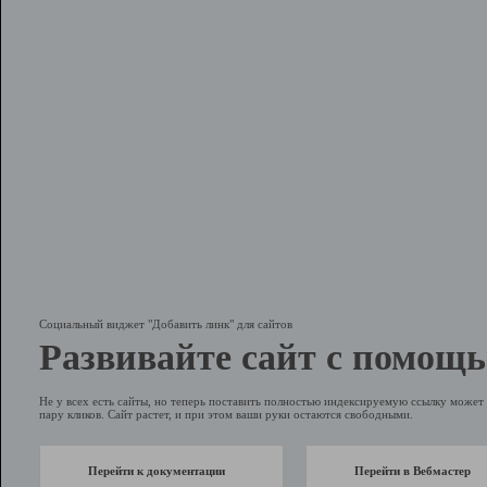
Социальный виджет "Добавить линк" для сайтов
Развивайте сайт с помощь
Не у всех есть сайты, но теперь поставить полностью индексируемую ссылку может 
пару кликов. Сайт растет, и при этом ваши руки остаются свободными.
Перейти к документации
Перейти в Вебмастер