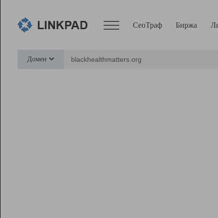
СеоТраф
Биржа
Л
Сервисы
Домен
СеоТраф
Монитор
Биржа
Pro
Линк+
Ресурсы
Вебмастер