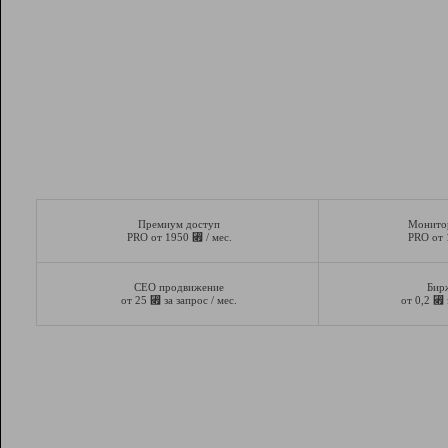
Премиум доступ
Монито
⃏
PRO от 1950
/ мес.
PRO от
СЕО продвижение
Бир
⃏
⃏
от 25
за запрос / мес.
от 0,2