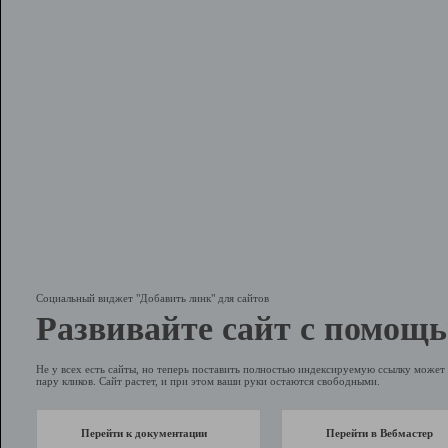
Социальный виджет "Добавить линк" для сайтов
Развивайте сайт с помощь
Не у всех есть сайты, но теперь поставить полностью индексируемую ссылку может 
пару кликов. Сайт растет, и при этом ваши руки остаются свободными.
Перейти к документации
Перейти в Вебмастер