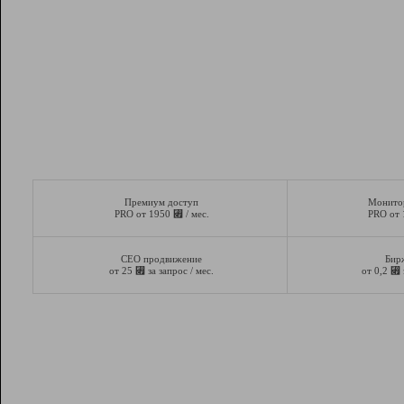
Премиум доступ
Монито
⃏
PRO от 1950
/ мес.
PRO от
СЕО продвижение
Бир
⃏
⃏
от 25
за запрос / мес.
от 0,2