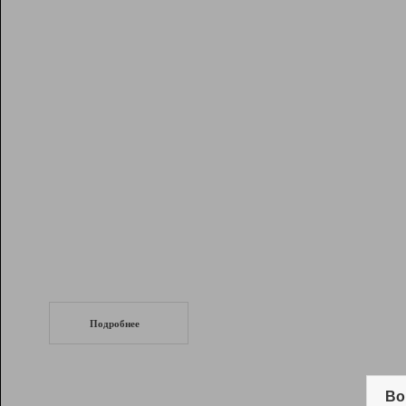
Рейтинг
Инструменты
Разработчикам
Партнерская
программа
Помощь
СеоТраф
Запустите
продвижение сайта
c LinkPad.
Подробнее
Вывод и удержание в ТОП10 выдачи
поисковых систем
Во