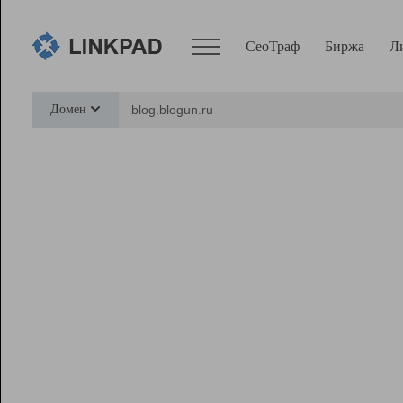
СеоТраф
Биржа
Л
Сервисы
Домен
СеоТраф
Монитор
Биржа
Pro
Линк+
Ресурсы
Вебмастер