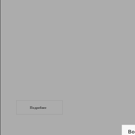
Рейтинг
Инструменты
Разработчикам
Партнерская
программа
Помощь
СеоТраф
Запустите
продвижение сайта
c LinkPad.
Подробнее
Вывод и удержание в ТОП10 выдачи
поисковых систем
Во