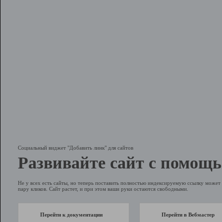
Социальный виджет "Добавить линк" для сайтов
Развивайте сайт с помощь
Не у всех есть сайты, но теперь поставить полностью индексируемую ссылку может 
пару кликов. Сайт растет, и при этом ваши руки остаются свободными.
Перейти к документации
Перейти в Вебмастер