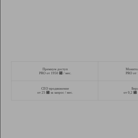
Премиум доступ
Монито
⃏
PRO от 1950
/ мес.
PRO от
СЕО продвижение
Бир
⃏
⃏
от 25
за запрос / мес.
от 0,2