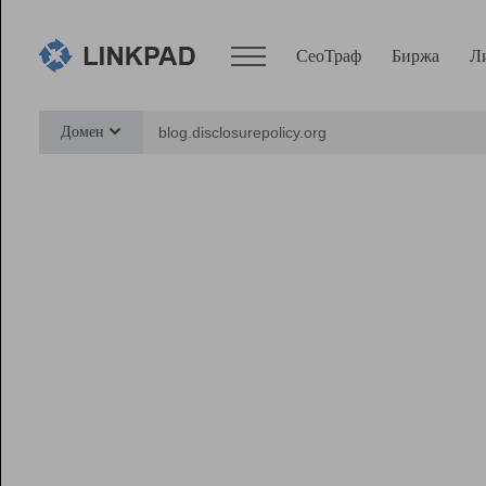
СеоТраф
Биржа
Л
Сервисы
Домен
СеоТраф
Монитор
Биржа
Pro
Линк+
Ресурсы
Вебмастер