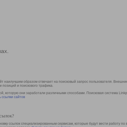
ах.
йт наилучшим образом отвечает на поисковый запрос пользователя. Внешние
и позиций и поискового трафика.
, которую они заработали различными способами. Поисковая система Linkpa
 ссылки сайтов
ссылок?
овку ссылок специализированным сервисам, которые будут вести работу по 