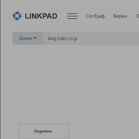
СеоТраф
Биржа
Л
Сервисы
Домен
СеоТраф
Монитор
Биржа
Pro
Линк+
СеоТраф
Запустите
продвижение сайта
c LinkPad.
Ресурсы
Вебмастер
Подробнее