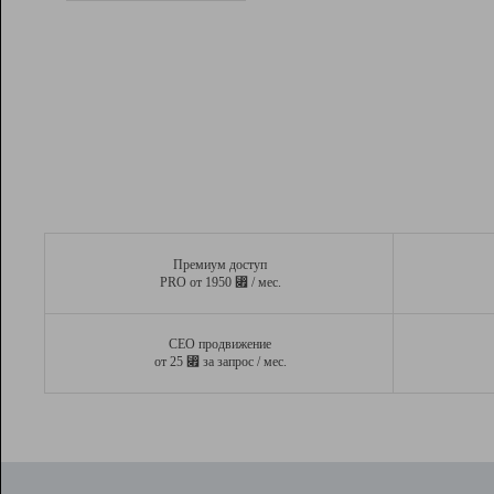
Рейтинг
Вывод и удержание в ТОП10 выдачи
поисковых систем
Инструменты
Разработчикам
Партнерская
программа
Помощь
Премиум доступ
⃏
PRO от 1950
/ мес.
СЕО продвижение
⃏
от 25
за запрос / мес.