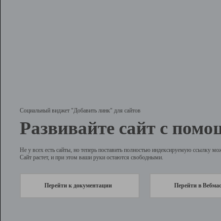
Социальный виджет "Добавить линк" для сайтов
Развивайте сайт с помо
Не у всех есть сайты, но теперь поставить полностью индексируемую ссылку мо
Сайт растет, и при этом ваши руки остаются свободными.
Перейти к документации
Перейти в Вебма