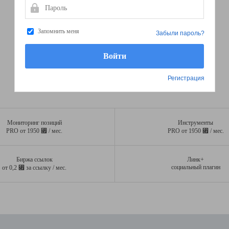
Пароль
Запомнить меня
Забыли пароль?
Регистрация
Мониторинг позиций
Инструменты
⃏
⃏
PRO от 1950
/ мес.
PRO от 1950
/ мес.
Биржа ссылок
Линк+
⃏
социальный плагин
от 0,2
за ссылку / мес.