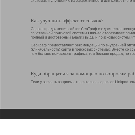
системах и улучшению их эффективности для конкретного п
Как улучшить эффект от ссылок?
Сервис продвижения сайтов СеоТраф создает естественную
собственной поисковой системы LinkPad отслеживает ссыл
полный и достоверный анализ выдачи поисковых систем, ч
СеоТраф предоставляет рекомендации по внутренней оптим
(кликабельность) сайта в поисковых системах. Вместе со с
чем больше поискового трафика, тем больше продаж, не 
Куда обращаться за помощью по вопросам ра
Если у вас есть вопросы относительно сервисов Linkpad, 
О Linkpad
Поддержка