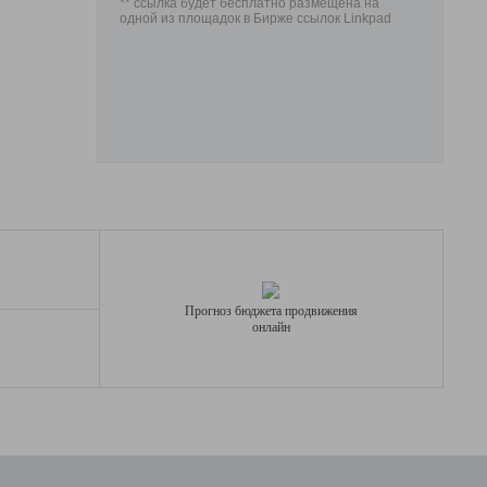
** ссылка будет бесплатно размещена на
одной из площадок в Бирже ссылок Linkpad
Прогноз бюджета продвижения
онлайн