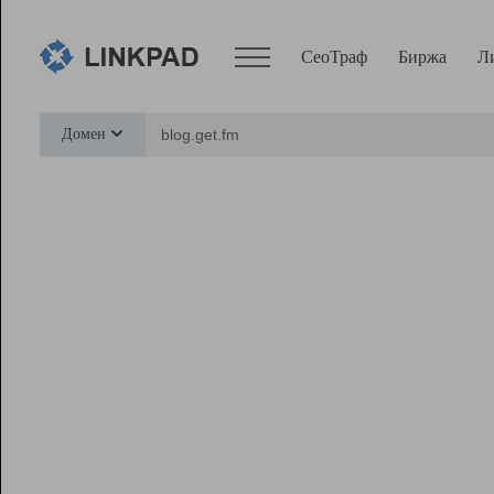
СеоТраф
Биржа
Л
Сервисы
Домен
СеоТраф
Монитор
Биржа
Pro
Линк+
Ресурсы
Вебмастер