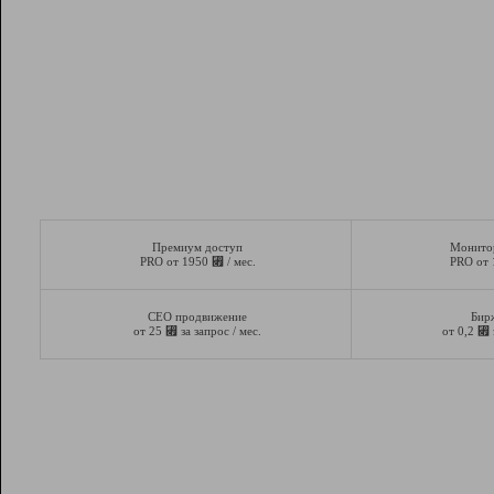
Премиум доступ
Монито
⃏
PRO от 1950
/ мес.
PRO от
СЕО продвижение
Бир
⃏
⃏
от 25
за запрос / мес.
от 0,2