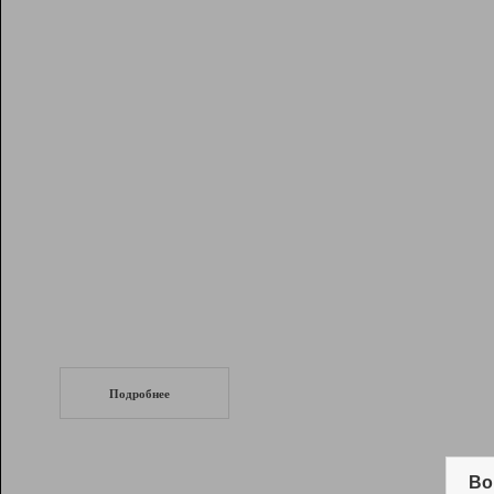
Рейтинг
Инструменты
Разработчикам
Партнерская
программа
Помощь
СеоТраф
Запустите
продвижение сайта
c LinkPad.
Подробнее
Вывод и удержание в ТОП10 выдачи
поисковых систем
Во