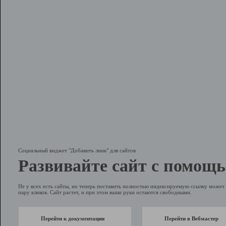
Социальный виджет "Добавить линк" для сайтов
Развивайте сайт с помощь
Не у всех есть сайты, но теперь поставить полностью индексируемую ссылку может 
пару кликов. Сайт растет, и при этом ваши руки остаются свободными.
Перейти к документации
Перейти в Вебмастер