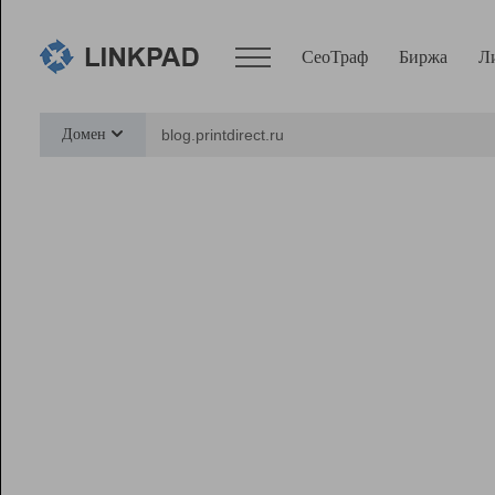
СеоТраф
Биржа
Л
Сервисы
Домен
СеоТраф
Монитор
Биржа
Pro
Линк+
Ресурсы
Вебмастер