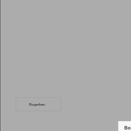
Рейтинг
Инструменты
Разработчикам
Партнерская
программа
Помощь
СеоТраф
Запустите
продвижение сайта
c LinkPad.
Подробнее
Вывод и удержание в ТОП10 выдачи
поисковых систем
Во