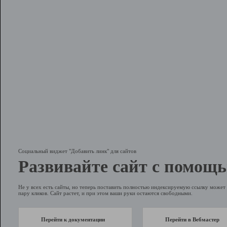
Социальный виджет "Добавить линк" для сайтов
Развивайте сайт с помощь
Не у всех есть сайты, но теперь поставить полностью индексируемую ссылку может 
пару кликов. Сайт растет, и при этом ваши руки остаются свободными.
Перейти к документации
Перейти в Вебмастер