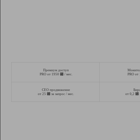
Премиум доступ
Монито
⃏
PRO от 1950
/ мес.
PRO от
СЕО продвижение
Бир
⃏
⃏
от 25
за запрос / мес.
от 0,2