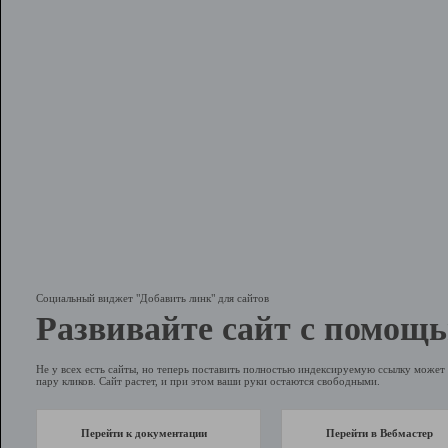
Социальный виджет "Добавить линк" для сайтов
Развивайте сайт с помощь
Не у всех есть сайты, но теперь поставить полностью индексируемую ссылку может 
пару кликов. Сайт растет, и при этом ваши руки остаются свободными.
Перейти к документации
Перейти в Вебмастер