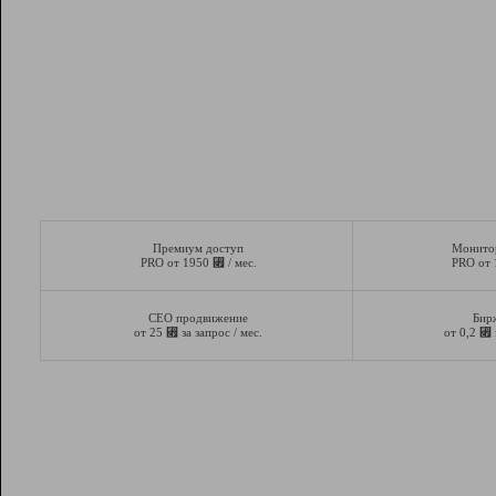
Премиум доступ
Монито
⃏
PRO от 1950
/ мес.
PRO от
СЕО продвижение
Бир
⃏
⃏
от 25
за запрос / мес.
от 0,2