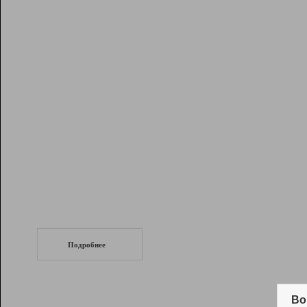
Рейтинг
Инструменты
Разработчикам
Партнерская
программа
Помощь
СеоТраф
Запустите
продвижение сайта
c LinkPad.
Подробнее
Вывод и удержание в ТОП10 выдачи
поисковых систем
Во