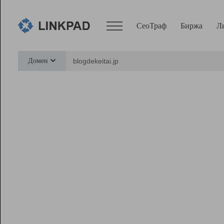
СеоТраф
Биржа
Л
Сервисы
Домен
СеоТраф
Монитор
Биржа
Pro
Линк+
Ресурсы
Вебмастер