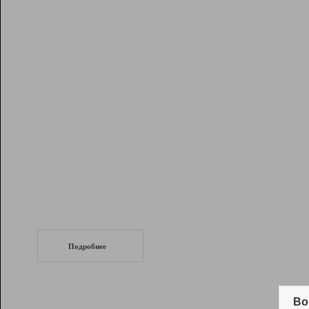
Рейтинг
Инструменты
Разработчикам
Партнерская
программа
Помощь
СеоТраф
Запустите
продвижение сайта
c LinkPad.
Подробнее
Вывод и удержание в ТОП10 выдачи
поисковых систем
Во