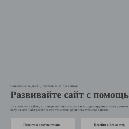
Социальный виджет "Добавить линк" для сайтов
Развивайте сайт с помощь
Не у всех есть сайты, но теперь поставить полностью индексируемую ссылку может 
пару кликов. Сайт растет, и при этом ваши руки остаются свободными.
Перейти к документации
Перейти в Вебмастер