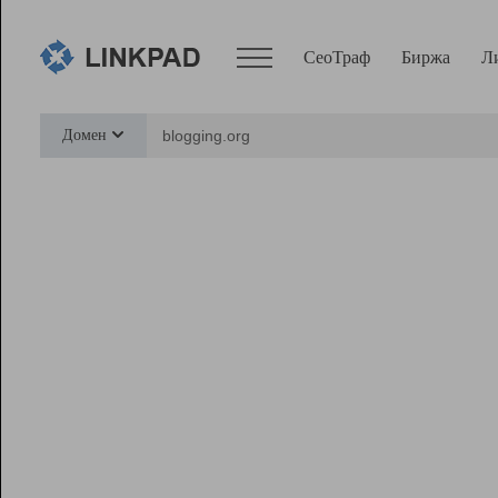
СеоТраф
Биржа
Л
Сервисы
Домен
СеоТраф
Монитор
Биржа
Pro
Линк+
Ресурсы
Вебмастер