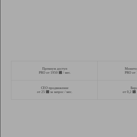
Премиум доступ
Монито
⃏
PRO от 1950
/ мес.
PRO от
СЕО продвижение
Бир
⃏
⃏
от 25
за запрос / мес.
от 0,2