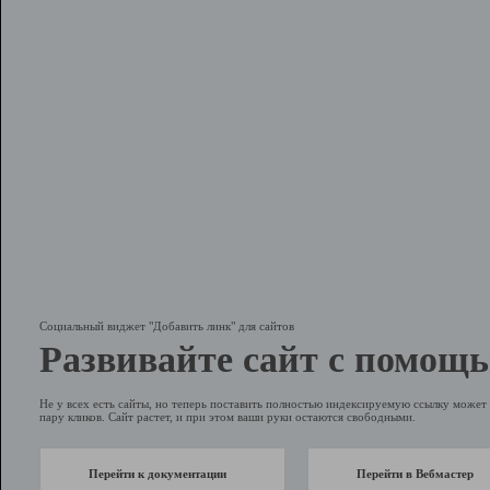
Социальный виджет "Добавить линк" для сайтов
Развивайте сайт с помощь
Не у всех есть сайты, но теперь поставить полностью индексируемую ссылку может 
пару кликов. Сайт растет, и при этом ваши руки остаются свободными.
Перейти к документации
Перейти в Вебмастер