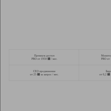
Премиум доступ
Монито
⃏
PRO от 1950
/ мес.
PRO от
СЕО продвижение
Бир
⃏
⃏
от 25
за запрос / мес.
от 0,2