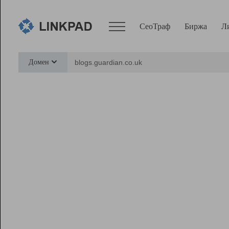
СеоТраф
Биржа
Л
Сервисы
Домен
СеоТраф
Монитор
Биржа
Pro
Линк+
Ресурсы
Вебмастер