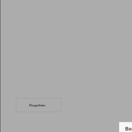
Рейтинг
Инструменты
Разработчикам
Партнерская
программа
Помощь
СеоТраф
Запустите
продвижение сайта
c LinkPad.
Подробнее
Вывод и удержание в ТОП10 выдачи
поисковых систем
Во