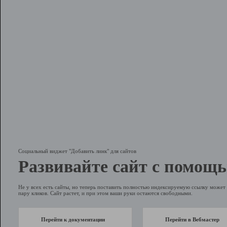
Социальный виджет "Добавить линк" для сайтов
Развивайте сайт с помощь
Не у всех есть сайты, но теперь поставить полностью индексируемую ссылку может 
пару кликов. Сайт растет, и при этом ваши руки остаются свободными.
Перейти к документации
Перейти в Вебмастер