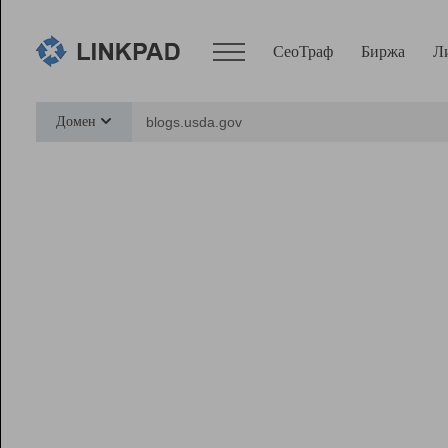
СеоТраф
Биржа
Л
Сервисы
Домен
СеоТраф
Монитор
Биржа
Pro
Линк+
Ресурсы
Вебмастер