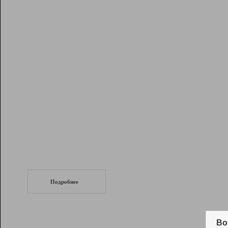
Рейтинг
Инструменты
Разработчикам
Партнерская
программа
Помощь
СеоТраф
Запустите
продвижение сайта
c LinkPad.
Подробнее
Вывод и удержание в ТОП10 выдачи
поисковых систем
Во