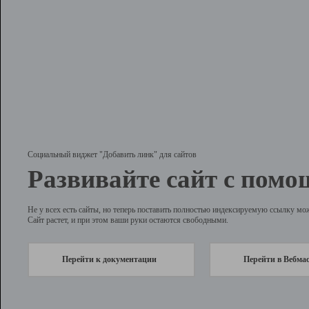
Социальный виджет "Добавить линк" для сайтов
Развивайте сайт с помо
Не у всех есть сайты, но теперь поставить полностью индексируемую ссылку мо
Сайт растет, и при этом ваши руки остаются свободными.
Перейти к документации
Перейти в Вебма