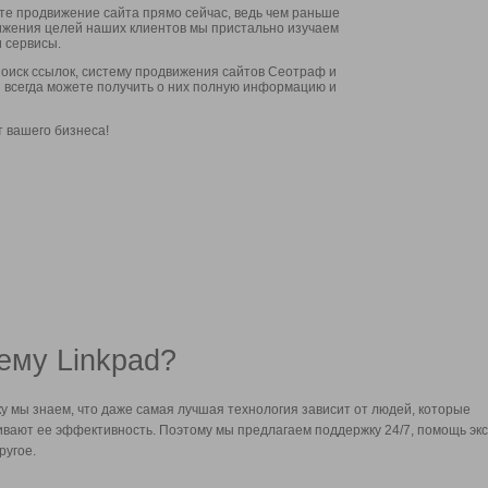
ите продвижение сайта прямо сейчас, ведь чем раньше
стижения целей наших клиентов мы пристально изучаем
 сервисы.
оиск ссылок, систему продвижения сайтов Сеотраф и
вы всегда можете получить о них полную информацию и
т вашего бизнеса!
ему Linkpad?
у мы знаем, что даже самая лучшая технология зависит от людей, которые
вают ее эффективность. Поэтому мы предлагаем поддержку 24/7, помощь экс
ругое.