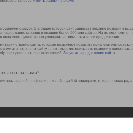
оискового запроса.
Купить ссылки на бирже
 ссылочную массу, благодаря которой сайт занимает верхние позиции в выд
ки, содержание страниц и позиции более 900 млн сайтов. На основе получе
то позволяет существенно уменьшить стоимость и сроки продвижения.
изации страниц сайта, которые позволяют повысить привлекательность конт
сылками это позволяет сайту занять высокие поисковые позиции в поисковых 
требующих дополнительных вложений.
Запустить продвижение сайта
боты со ссылками?
свяжитесь с нашей профессиональной службой поддержки, которая всегда рада
Ресурсы