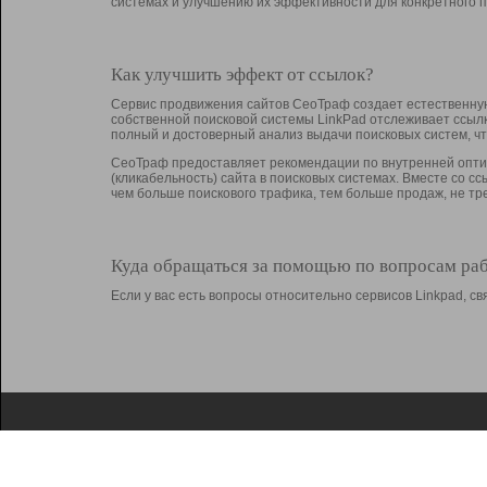
системах и улучшению их эффективности для конкретного п
Как улучшить эффект от ссылок?
Сервис продвижения сайтов СеоТраф создает естественную
собственной поисковой системы LinkPad отслеживает ссыл
полный и достоверный анализ выдачи поисковых систем, ч
СеоТраф предоставляет рекомендации по внутренней оптим
(кликабельность) сайта в поисковых системах. Вместе со с
чем больше поискового трафика, тем больше продаж, не 
Куда обращаться за помощью по вопросам ра
Если у вас есть вопросы относительно сервисов Linkpad, 
О Linkpad
Поддержка