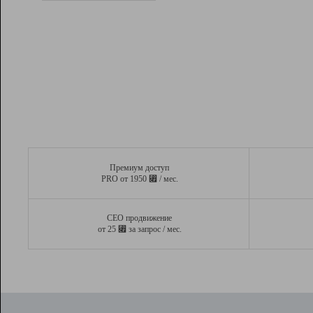
Рейтинг
Вывод и удержание в ТОП10 выдачи
поисковых систем
Инструменты
Разработчикам
Партнерская
программа
Помощь
Премиум доступ
⃏
PRO от 1950
/ мес.
СЕО продвижение
⃏
от 25
за запрос / мес.