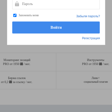
Пароль
Запомнить меня
Забыли пароль?
Регистрация
Мониторинг позиций
Инструменты
⃏
⃏
PRO от 1950
/ мес.
PRO от 1950
/ мес.
Биржа ссылок
Линк+
⃏
социальный плагин
от 0,2
за ссылку / мес.