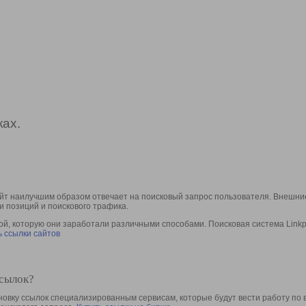
ах.
йт наилучшим образом отвечает на поисковый запрос пользователя. Внешние
и позиций и поискового трафика.
, которую они заработали различными способами. Поисковая система Linkpa
 ссылки сайтов
ссылок?
овку ссылок специализированным сервисам, которые будут вести работу по 