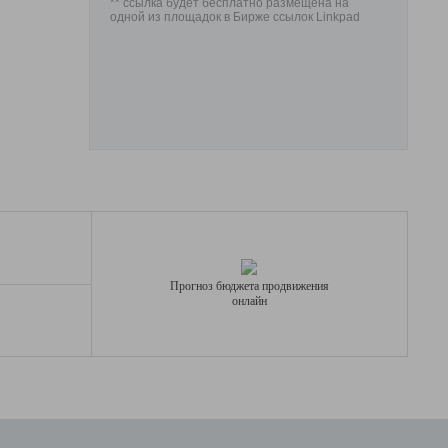
** ссылка будет бесплатно размещена на
одной из площадок в Бирже ссылок Linkpad
Прогноз бюджета продвижения
онлайн