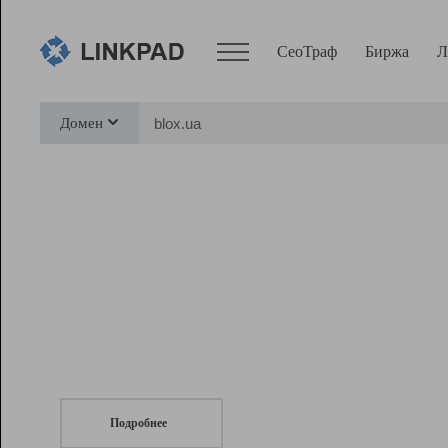
СеоТраф
Биржа
Л
Сервисы
Домен
СеоТраф
Монитор
Биржа
Pro
Линк+
СеоТраф
Запустите
продвижение сайта
c LinkPad.
Ресурсы
Вебмастер
Подробнее