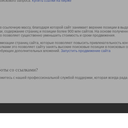
оискового запроса.
Купить ссылки на бирже
 ссылочную массу, благодаря которой сайт занимает верхние позиции в выд
ки, содержание страниц и позиции более 900 млн сайтов. На основе получе
то позволяет существенно уменьшить стоимость и сроки продвижения.
изации страниц сайта, которые позволяют повысить привлекательность конт
сылками это позволяет сайту занять высокие поисковые позиции в поисковых 
требующих дополнительных вложений.
Запустить продвижение сайта
боты со ссылками?
свяжитесь с нашей профессиональной службой поддержки, которая всегда рада
Ресурсы