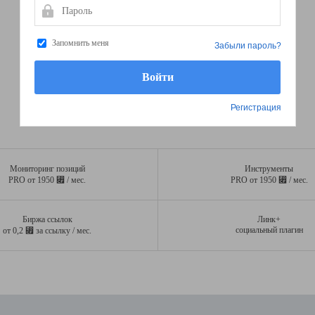
Пароль
Запомнить меня
Забыли пароль?
Регистрация
Мониторинг позиций
Инструменты
⃏
⃏
PRO от 1950
/ мес.
PRO от 1950
/ мес.
Биржа ссылок
Линк+
⃏
социальный плагин
от 0,2
за ссылку / мес.