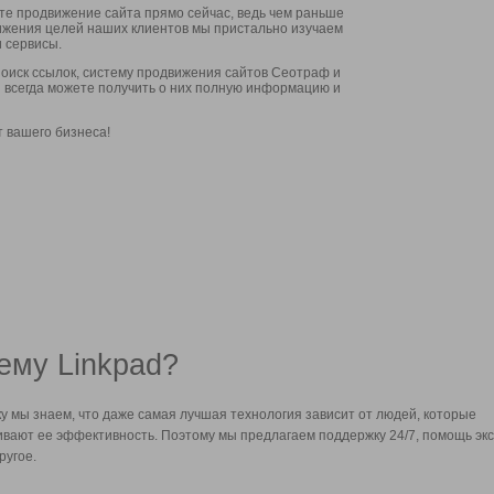
ите продвижение сайта прямо сейчас, ведь чем раньше
стижения целей наших клиентов мы пристально изучаем
 сервисы.
оиск ссылок, систему продвижения сайтов Сеотраф и
вы всегда можете получить о них полную информацию и
т вашего бизнеса!
ему Linkpad?
у мы знаем, что даже самая лучшая технология зависит от людей, которые
вают ее эффективность. Поэтому мы предлагаем поддержку 24/7, помощь экс
ругое.