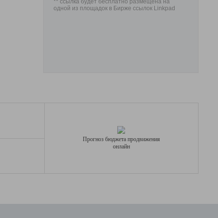
** ссылка будет бесплатно размещена на
одной из площадок в Бирже ссылок Linkpad
Прогноз бюджета продвижения
онлайн