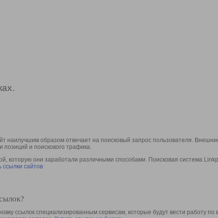
ах.
йт наилучшим образом отвечает на поисковый запрос пользователя. Внешние
и позиций и поискового трафика.
, которую они заработали различными способами. Поисковая система Linkpa
 ссылки сайтов
ссылок?
овку ссылок специализированным сервисам, которые будут вести работу по 