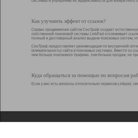
системах и улучшению их эффективности для конкретного п
Как улучшить эффект от ссылок?
Сервис продвижения сайтов СеоТраф создает естественную
собственной поисковой системы LinkPad отслеживает ссыл
полный и достоверный анализ выдачи поисковых систем, ч
СеоТраф предоставляет рекомендации по внутренней оптим
(кликабельность) сайта в поисковых системах. Вместе со с
чем больше поискового трафика, тем больше продаж, не 
Куда обращаться за помощью по вопросам ра
Если у вас есть вопросы относительно сервисов Linkpad, 
О Linkpad
Поддержка