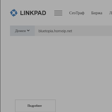
СеоТраф
Биржа
Л
Сервисы
Домен
СеоТраф
Монитор
Биржа
Pro
Линк+
СеоТраф
Запустите
продвижение сайта
c LinkPad.
Ресурсы
Вебмастер
Подробнее