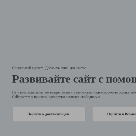
Социальный виджет "Добавить линк" для сайтов
Развивайте сайт с помо
Не у всех есть сайты, но теперь поставить полностью индексируемую ссылку мо
Сайт растет, и при этом ваши руки остаются свободными.
Перейти к документации
Перейти в Вебма