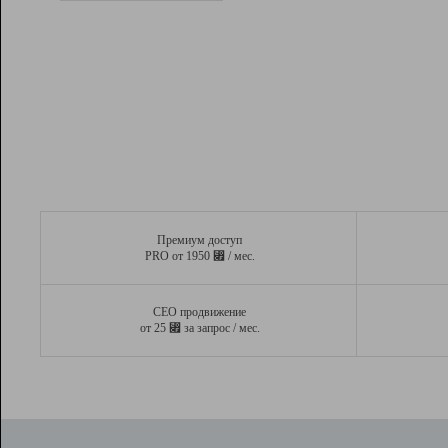
Рейтинг
Вывод и удержание в ТОП10 выдачи
поисковых систем
Инструменты
Разработчикам
Партнерская
программа
Помощь
Премиум доступ
⃏
PRO от 1950
/ мес.
СЕО продвижение
⃏
от 25
за запрос / мес.