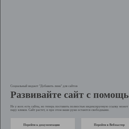
Социальный виджет "Добавить линк" для сайтов
Развивайте сайт с помощь
Не у всех есть сайты, но теперь поставить полностью индексируемую ссылку может 
пару кликов. Сайт растет, и при этом ваши руки остаются свободными.
Перейти к документации
Перейти в Вебмастер