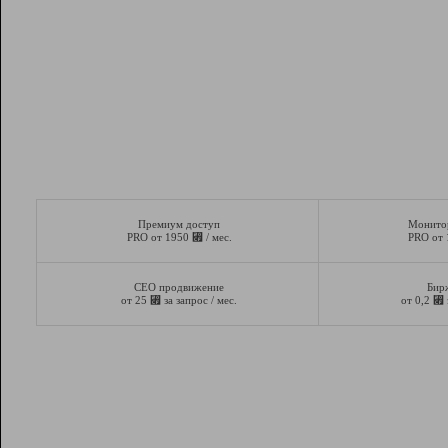
Премиум доступ
Монито
⃏
PRO от 1950
/ мес.
PRO от
СЕО продвижение
Бир
⃏
⃏
от 25
за запрос / мес.
от 0,2