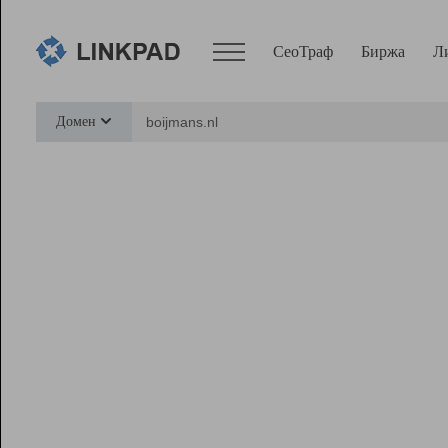
СеоТраф
Биржа
Л
Сервисы
Домен
СеоТраф
Монитор
Биржа
Pro
Линк+
Ресурсы
Вебмастер