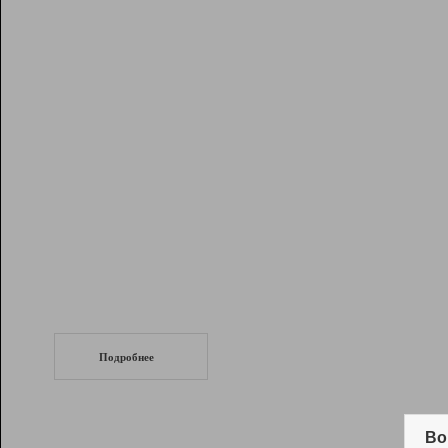
Рейтинг
Инструменты
Разработчикам
Партнерская
программа
Помощь
СеоТраф
Запустите
продвижение сайта
c LinkPad.
Подробнее
Вывод и удержание в ТОП10 выдачи
поисковых систем
Во