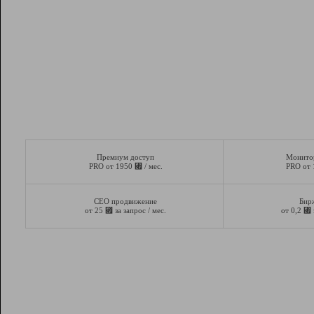
Премиум доступ
Монито
⃏
PRO от 1950
/ мес.
PRO от
СЕО продвижение
Бир
⃏
⃏
от 25
за запрос / мес.
от 0,2