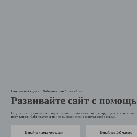
Социальный виджет "Добавить линк" для сайтов
Развивайте сайт с помощь
Не у всех есть сайты, но теперь поставить полностью индексируемую ссылку может 
пару кликов. Сайт растет, и при этом ваши руки остаются свободными.
Перейти к документации
Перейти в Вебмастер