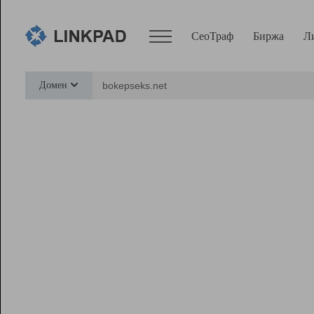
СеоТраф
Биржа
Л
Сервисы
Домен
СеоТраф
Монитор
Биржа
Pro
Линк+
Ресурсы
Вебмастер