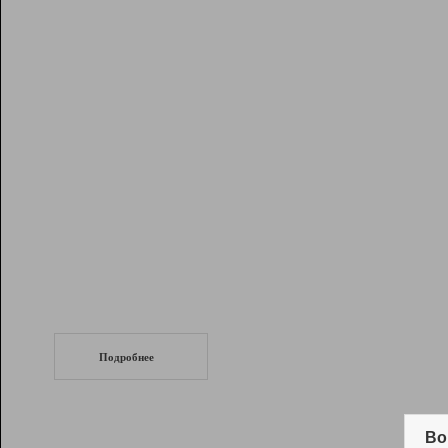
Рейтинг
Инструменты
Разработчикам
Партнерская
программа
Помощь
СеоТраф
Запустите
продвижение сайта
c LinkPad.
Подробнее
Вывод и удержание в ТОП10 выдачи
поисковых систем
Во