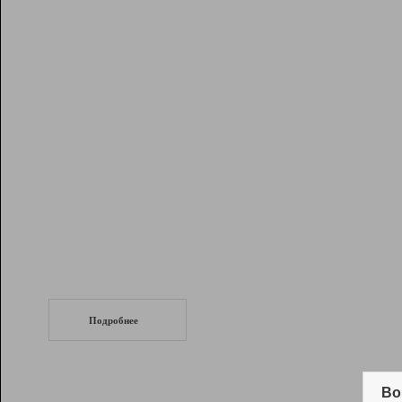
Рейтинг
Инструменты
Разработчикам
Партнерская
программа
Помощь
СеоТраф
Запустите
продвижение сайта
c LinkPad.
Подробнее
Вывод и удержание в ТОП10 выдачи
поисковых систем
Во