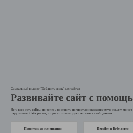
Социальный виджет "Добавить линк" для сайтов
Развивайте сайт с помощь
Не у всех есть сайты, но теперь поставить полностью индексируемую ссылку может 
пару кликов. Сайт растет, и при этом ваши руки остаются свободными.
Перейти к документации
Перейти в Вебмастер