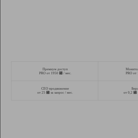
Премиум доступ
Монито
⃏
PRO от 1950
/ мес.
PRO от
СЕО продвижение
Бир
⃏
⃏
от 25
за запрос / мес.
от 0,2