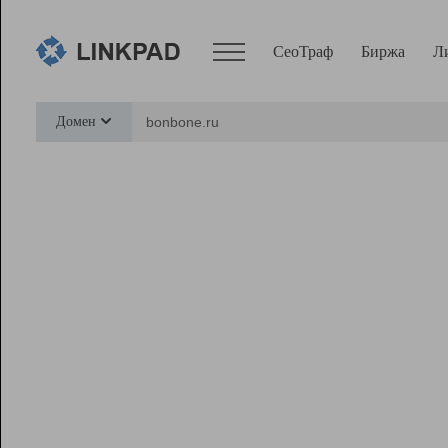
СеоТраф
Биржа
Л
Сервисы
Домен
СеоТраф
Монитор
Биржа
Pro
Линк+
Ресурсы
Вебмастер