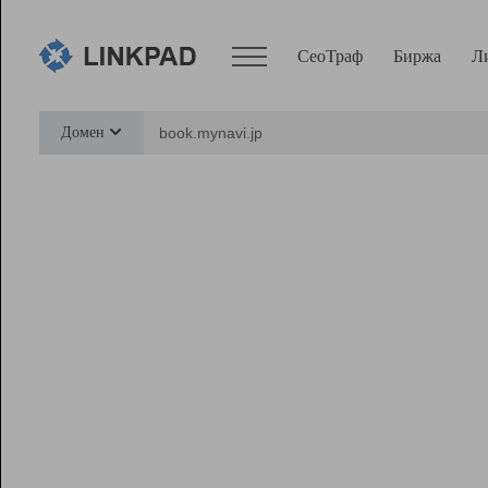
СеоТраф
Биржа
Л
Сервисы
Домен
СеоТраф
Монитор
Биржа
Pro
Линк+
Ресурсы
Вебмастер