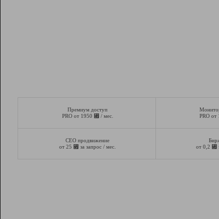
Премиум доступ
Монито
⃏
PRO от 1950
/ мес.
PRO от
СЕО продвижение
Бир
⃏
⃏
от 25
за запрос / мес.
от 0,2