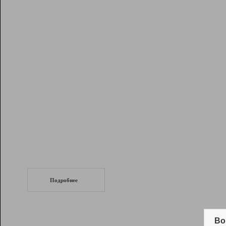
Рейтинг
Инструменты
Разработчикам
Партнерская
программа
Помощь
СеоТраф
Запустите
продвижение сайта
c LinkPad.
Подробнее
Вывод и удержание в ТОП10 выдачи
поисковых систем
Во