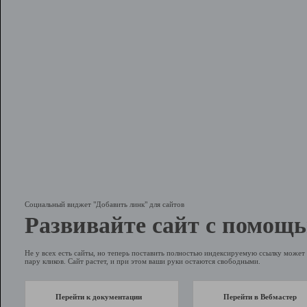
Социальный виджет "Добавить линк" для сайтов
Развивайте сайт с помощь
Не у всех есть сайты, но теперь поставить полностью индексируемую ссылку может 
пару кликов. Сайт растет, и при этом ваши руки остаются свободными.
Перейти к документации
Перейти в Вебмастер