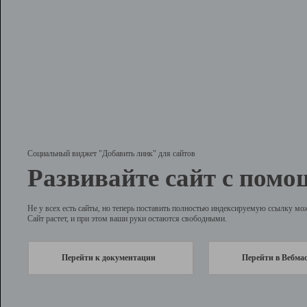
Социальный виджет "Добавить линк" для сайтов
Развивайте сайт с помо
Не у всех есть сайты, но теперь поставить полностью индексируемую ссылку мо
Сайт растет, и при этом ваши руки остаются свободными.
Перейти к документации
Перейти в Вебма