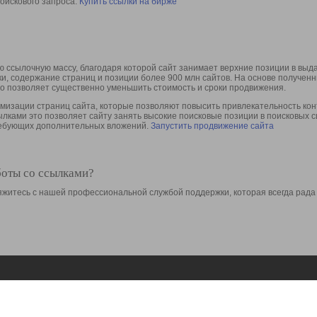
оискового запроса.
Купить ссылки на бирже
 ссылочную массу, благодаря которой сайт занимает верхние позиции в выд
ки, содержание страниц и позиции более 900 млн сайтов. На основе получе
то позволяет существенно уменьшить стоимость и сроки продвижения.
изации страниц сайта, которые позволяют повысить привлекательность конт
сылками это позволяет сайту занять высокие поисковые позиции в поисковых 
требующих дополнительных вложений.
Запустить продвижение сайта
боты со ссылками?
свяжитесь с нашей профессиональной службой поддержки, которая всегда рада
Ресурсы