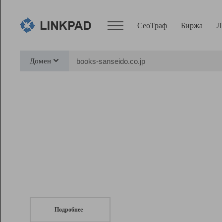
СеоТраф
Биржа
Л
Сервисы
Домен
СеоТраф
Монитор
Биржа
Pro
Линк+
СеоТраф
Запустите
продвижение сайта
c LinkPad.
Ресурсы
Вебмастер
Подробнее