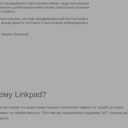
ите продвижение сайта прямо сейчас, ведь чем раньше
стижения целей наших клиентов мы пристально изучаем
 сервисы.
оиск ссылок, систему продвижения сайтов Сеотраф и
вы всегда можете получить о них полную информацию и
т вашего бизнеса!
ему Linkpad?
у мы знаем, что даже самая лучшая технология зависит от людей, которые
вают ее эффективность. Поэтому мы предлагаем поддержку 24/7, помощь экс
ругое.