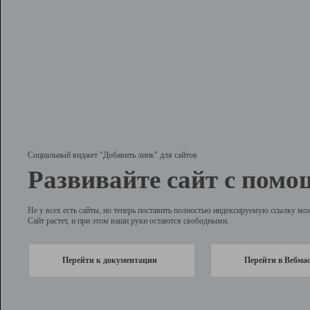
Социальный виджет "Добавить линк" для сайтов
Развивайте сайт с помо
Не у всех есть сайты, но теперь поставить полностью индексируемую ссылку мо
Сайт растет, и при этом ваши руки остаются свободными.
Перейти к документации
Перейти в Вебма