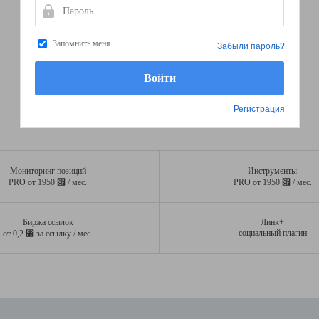
Пароль
Запомнить меня
Забыли пароль?
Регистрация
Мониторинг позиций
Инструменты
⃏
⃏
PRO от 1950
/ мес.
PRO от 1950
/ мес.
Биржа ссылок
Линк+
⃏
социальный плагин
от 0,2
за ссылку / мес.