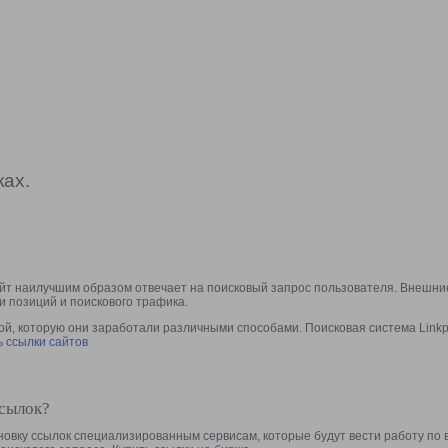
ах.
йт наилучшим образом отвечает на поисковый запрос пользователя. Внешние
и позиций и поискового трафика.
, которую они заработали различными способами. Поисковая система Linkpa
 ссылки сайтов
ссылок?
овку ссылок специализированным сервисам, которые будут вести работу по 