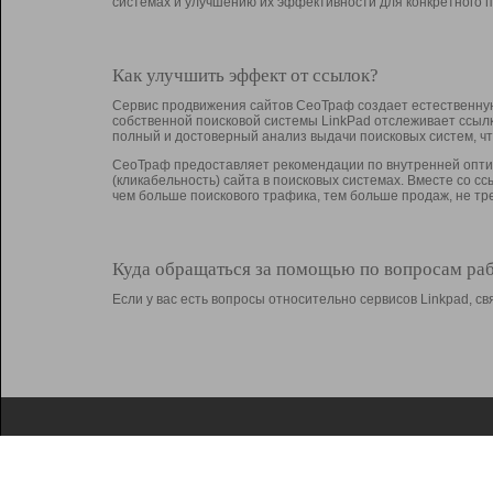
системах и улучшению их эффективности для конкретного п
Как улучшить эффект от ссылок?
Сервис продвижения сайтов СеоТраф создает естественную
собственной поисковой системы LinkPad отслеживает ссыл
полный и достоверный анализ выдачи поисковых систем, ч
СеоТраф предоставляет рекомендации по внутренней оптим
(кликабельность) сайта в поисковых системах. Вместе со с
чем больше поискового трафика, тем больше продаж, не 
Куда обращаться за помощью по вопросам ра
Если у вас есть вопросы относительно сервисов Linkpad, 
О Linkpad
Поддержка