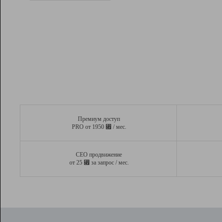
Рейтинг
Вывод и удержание в ТОП10 выдачи
поисковых систем
Инструменты
Разработчикам
Партнерская
программа
Помощь
Премиум доступ
⃏
PRO от 1950
/ мес.
СЕО продвижение
⃏
от 25
за запрос / мес.