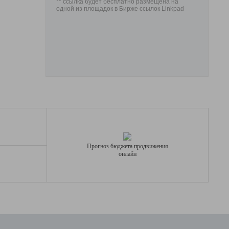
** ссылка будет бесплатно размещена на
одной из площадок в Бирже ссылок Linkpad
Прогноз бюджета продвижения
онлайн