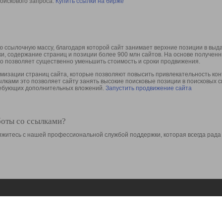
оискового запроса.
Купить ссылки на бирже
 ссылочную массу, благодаря которой сайт занимает верхние позиции в выд
ки, содержание страниц и позиции более 900 млн сайтов. На основе получе
то позволяет существенно уменьшить стоимость и сроки продвижения.
изации страниц сайта, которые позволяют повысить привлекательность конт
сылками это позволяет сайту занять высокие поисковые позиции в поисковых 
требующих дополнительных вложений.
Запустить продвижение сайта
боты со ссылками?
свяжитесь с нашей профессиональной службой поддержки, которая всегда рада
Ресурсы