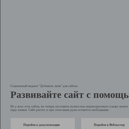
Социальный виджет "Добавить линк" для сайтов
Развивайте сайт с помощь
Не у всех есть сайты, но теперь поставить полностью индексируемую ссылку может 
пару кликов. Сайт растет, и при этом ваши руки остаются свободными.
Перейти к документации
Перейти в Вебмастер