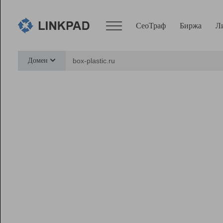
СеоТраф
Биржа
Л
Сервисы
Домен
СеоТраф
Монитор
Биржа
Pro
Линк+
Ресурсы
Вебмастер