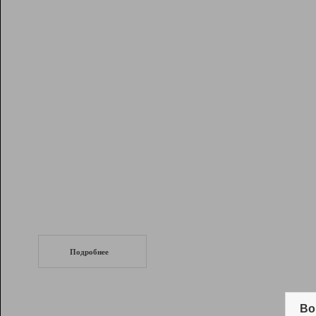
Рейтинг
Инструменты
Разработчикам
Партнерская
программа
Помощь
СеоТраф
Запустите
продвижение сайта
c LinkPad.
Подробнее
Вывод и удержание в ТОП10 выдачи
поисковых систем
Во