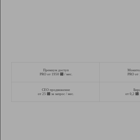
Премиум доступ
Монито
⃏
PRO от 1950
/ мес.
PRO от
СЕО продвижение
Бир
⃏
⃏
от 25
за запрос / мес.
от 0,2