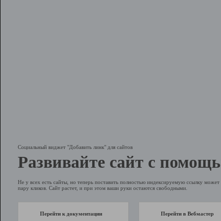
Социальный виджет "Добавить линк" для сайтов
Развивайте сайт с помощь
Не у всех есть сайты, но теперь поставить полностью индексируемую ссылку может 
пару кликов. Сайт растет, и при этом ваши руки остаются свободными.
Перейти к документации
Перейти в Вебмастер