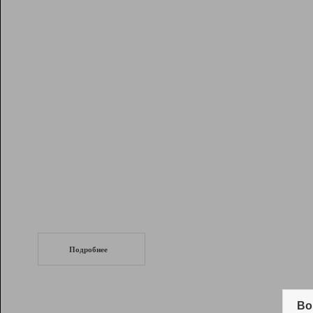
Рейтинг
Инструменты
Разработчикам
Партнерская
программа
Помощь
СеоТраф
Запустите
продвижение сайта
c LinkPad.
Подробнее
Вывод и удержание в ТОП10 выдачи
поисковых систем
Во