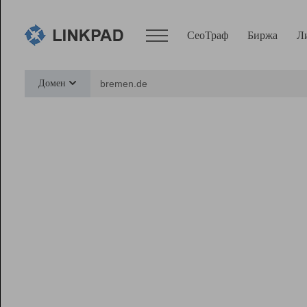
СеоТраф
Биржа
Л
Сервисы
Домен
СеоТраф
Монитор
Биржа
Pro
Линк+
Ресурсы
Вебмастер