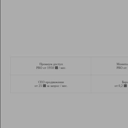
Премиум доступ
Монито
⃏
PRO от 1950
/ мес.
PRO от
СЕО продвижение
Бир
⃏
⃏
от 25
за запрос / мес.
от 0,2