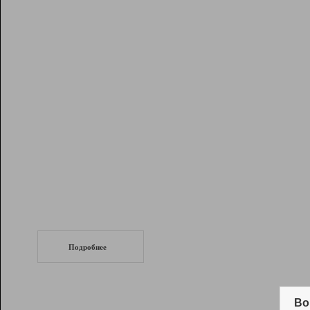
Рейтинг
Инструменты
Разработчикам
Партнерская
программа
Помощь
СеоТраф
Запустите
продвижение сайта
c LinkPad.
Подробнее
Вывод и удержание в ТОП10 выдачи
поисковых систем
Во