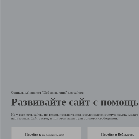
Социальный виджет "Добавить линк" для сайтов
Развивайте сайт с помощь
Не у всех есть сайты, но теперь поставить полностью индексируемую ссылку может 
пару кликов. Сайт растет, и при этом ваши руки остаются свободными.
Перейти к документации
Перейти в Вебмастер