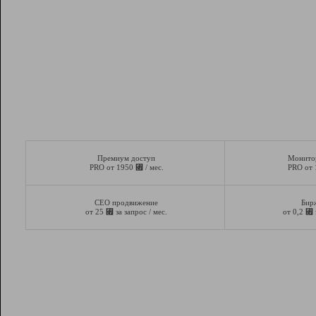
Премиум доступ
Монито
⃏
PRO от 1950
/ мес.
PRO от
СЕО продвижение
Бир
⃏
⃏
от 25
за запрос / мес.
от 0,2