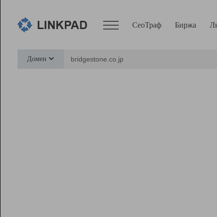
СеоТраф
Биржа
Л
Сервисы
Домен
СеоТраф
Монитор
Биржа
Pro
Линк+
Ресурсы
Вебмастер