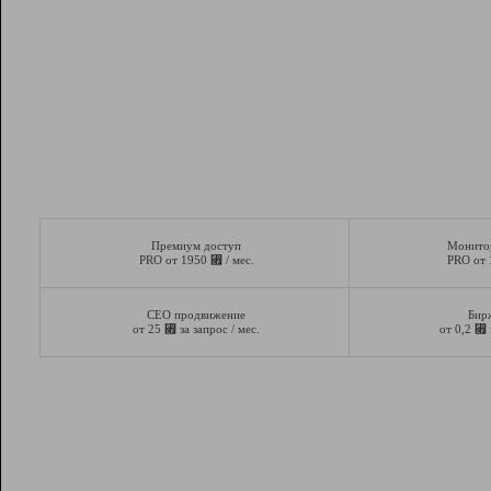
Премиум доступ
Монито
⃏
PRO от 1950
/ мес.
PRO от
СЕО продвижение
Бир
⃏
⃏
от 25
за запрос / мес.
от 0,2