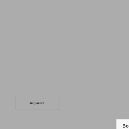
Рейтинг
Инструменты
Разработчикам
Партнерская
программа
Помощь
СеоТраф
Запустите
продвижение сайта
c LinkPad.
Подробнее
Вывод и удержание в ТОП10 выдачи
поисковых систем
Во