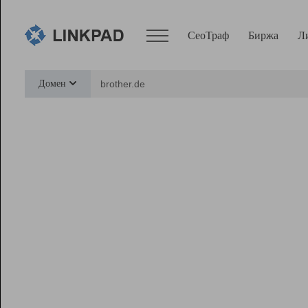
СеоТраф
Биржа
Л
Сервисы
Домен
СеоТраф
Монитор
Биржа
Pro
Линк+
Ресурсы
Вебмастер