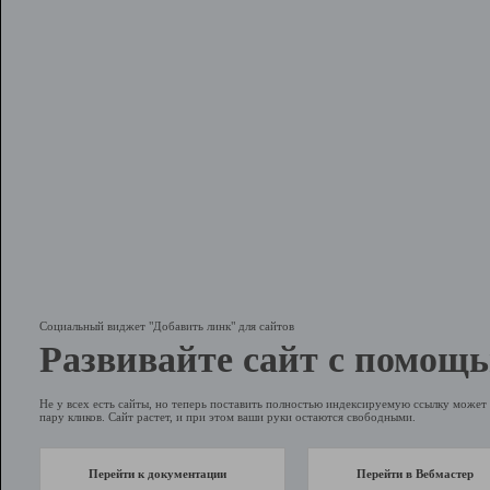
Социальный виджет "Добавить линк" для сайтов
Развивайте сайт с помощь
Не у всех есть сайты, но теперь поставить полностью индексируемую ссылку может 
пару кликов. Сайт растет, и при этом ваши руки остаются свободными.
Перейти к документации
Перейти в Вебмастер