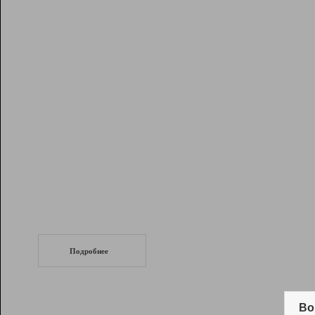
Рейтинг
Инструменты
Разработчикам
Партнерская
программа
Помощь
СеоТраф
Запустите
продвижение сайта
c LinkPad.
Подробнее
Вывод и удержание в ТОП10 выдачи
поисковых систем
Во