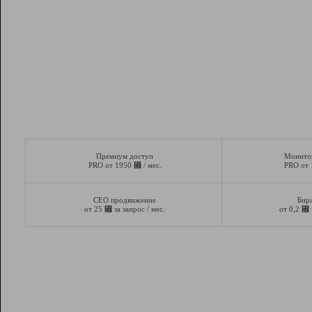
Премиум доступ
Монито
⃏
PRO от 1950
/ мес.
PRO от
СЕО продвижение
Бир
⃏
⃏
от 25
за запрос / мес.
от 0,2