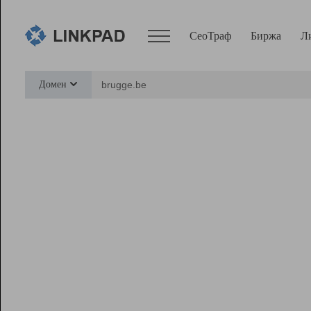
СеоТраф
Биржа
Л
Сервисы
Домен
СеоТраф
Монитор
Биржа
Pro
Линк+
Ресурсы
Вебмастер