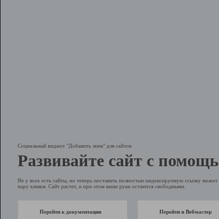
Социальный виджет "Добавить линк" для сайтов
Развивайте сайт с помощь
Не у всех есть сайты, но теперь поставить полностью индексируемую ссылку может 
пару кликов. Сайт растет, и при этом ваши руки остаются свободными.
Перейти к документации
Перейти в Вебмастер