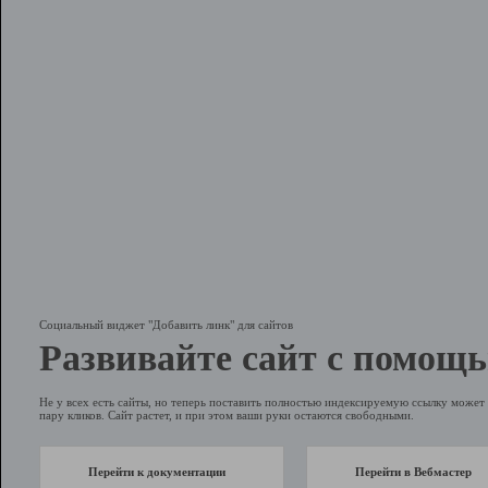
Социальный виджет "Добавить линк" для сайтов
Развивайте сайт с помощь
Не у всех есть сайты, но теперь поставить полностью индексируемую ссылку может 
пару кликов. Сайт растет, и при этом ваши руки остаются свободными.
Перейти к документации
Перейти в Вебмастер