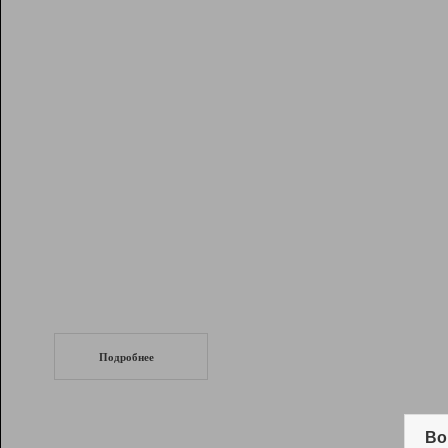
Рейтинг
Инструменты
Разработчикам
Партнерская
программа
Помощь
СеоТраф
Запустите
продвижение сайта
c LinkPad.
Подробнее
Вывод и удержание в ТОП10 выдачи
поисковых систем
Во