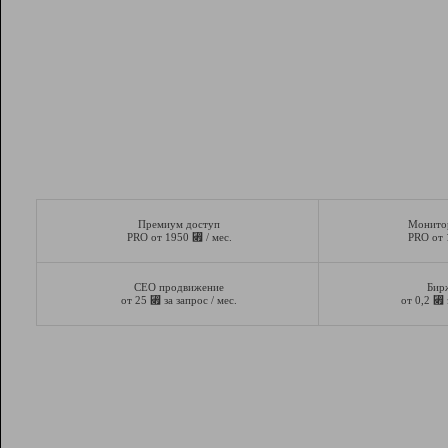
Премиум доступ
Монито
⃏
PRO от 1950
/ мес.
PRO от
СЕО продвижение
Бир
⃏
⃏
от 25
за запрос / мес.
от 0,2