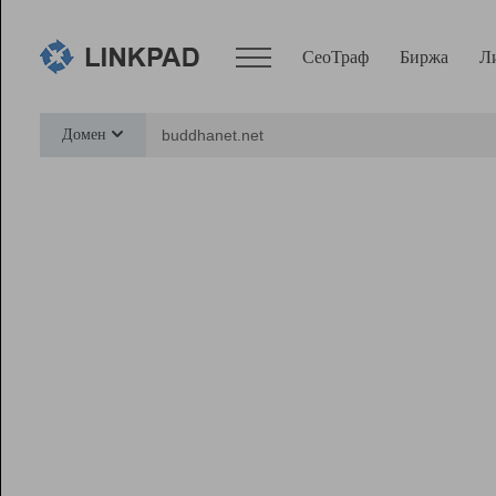
СеоТраф
Биржа
Л
Сервисы
Домен
СеоТраф
Монитор
Биржа
Pro
Линк+
Ресурсы
Вебмастер