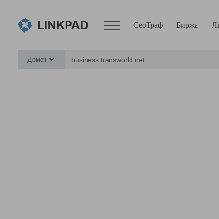
СеоТраф
Биржа
Л
Сервисы
Домен
СеоТраф
Монитор
Биржа
Pro
Линк+
Ресурсы
Вебмастер