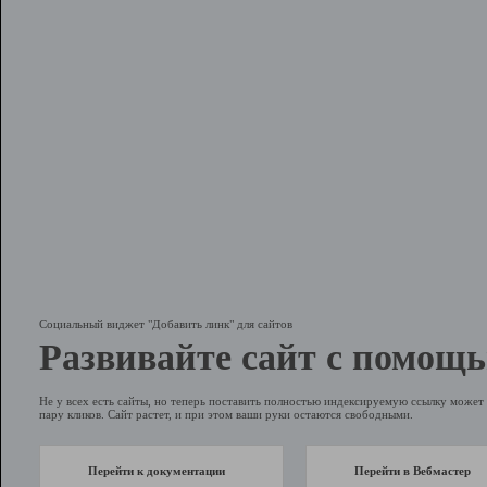
Социальный виджет "Добавить линк" для сайтов
Развивайте сайт с помощь
Не у всех есть сайты, но теперь поставить полностью индексируемую ссылку может 
пару кликов. Сайт растет, и при этом ваши руки остаются свободными.
Перейти к документации
Перейти в Вебмастер