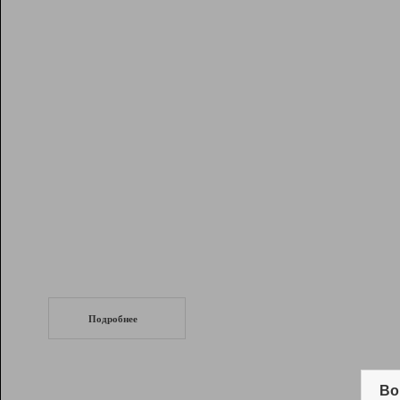
Рейтинг
Инструменты
Разработчикам
Партнерская
программа
Помощь
СеоТраф
Запустите
продвижение сайта
c LinkPad.
Подробнее
Вывод и удержание в ТОП10 выдачи
поисковых систем
Во