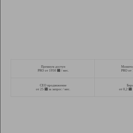
Премиум доступ
Монито
⃏
PRO от 1950
/ мес.
PRO от
СЕО продвижение
Бир
⃏
⃏
от 25
за запрос / мес.
от 0,2