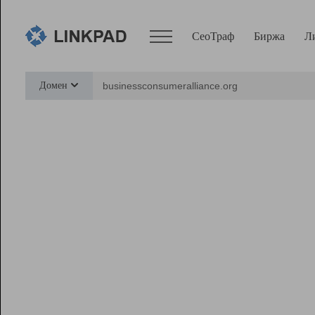
СеоТраф
Биржа
Л
Сервисы
Домен
СеоТраф
Монитор
Биржа
Pro
Линк+
Ресурсы
Вебмастер