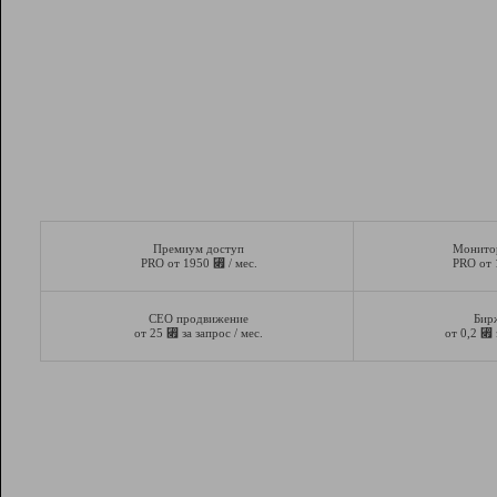
Премиум доступ
Монито
⃏
PRO от 1950
/ мес.
PRO от
СЕО продвижение
Бир
⃏
⃏
от 25
за запрос / мес.
от 0,2