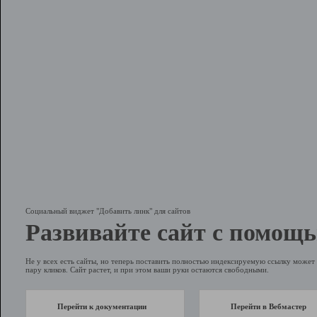
Социальный виджет "Добавить линк" для сайтов
Развивайте сайт с помощь
Не у всех есть сайты, но теперь поставить полностью индексируемую ссылку может 
пару кликов. Сайт растет, и при этом ваши руки остаются свободными.
Перейти к документации
Перейти в Вебмастер