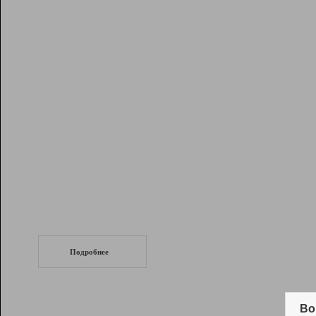
Рейтинг
Инструменты
Разработчикам
Партнерская
программа
Помощь
СеоТраф
Запустите
продвижение сайта
c LinkPad.
Подробнее
Вывод и удержание в ТОП10 выдачи
поисковых систем
Во