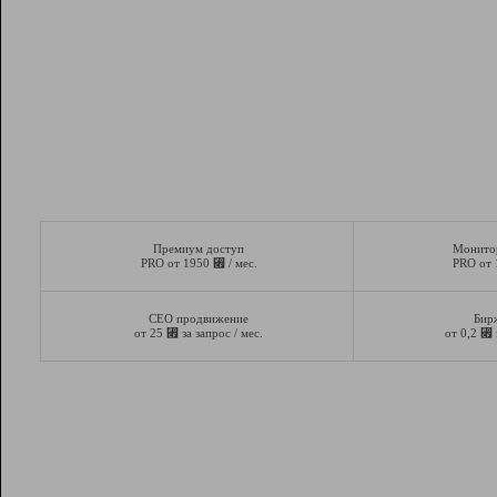
Премиум доступ
Монито
⃏
PRO от 1950
/ мес.
PRO от
СЕО продвижение
Бир
⃏
⃏
от 25
за запрос / мес.
от 0,2