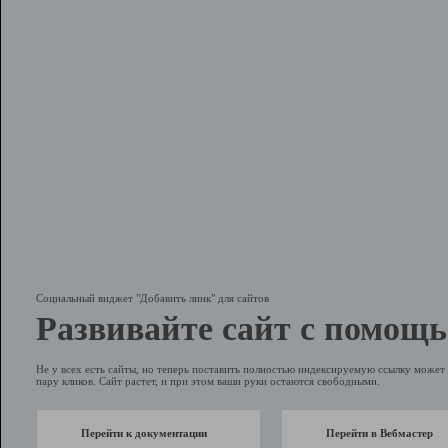
Социальный виджет "Добавить линк" для сайтов
Развивайте сайт с помощь
Не у всех есть сайты, но теперь поставить полностью индексируемую ссылку может 
пару кликов. Сайт растет, и при этом ваши руки остаются свободными.
Перейти к документации
Перейти в Вебмастер