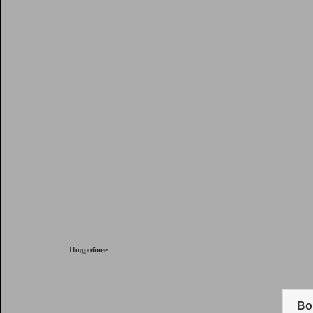
Рейтинг
Инструменты
Разработчикам
Партнерская
программа
Помощь
СеоТраф
Запустите
продвижение сайта
c LinkPad.
Подробнее
Вывод и удержание в ТОП10 выдачи
поисковых систем
Во