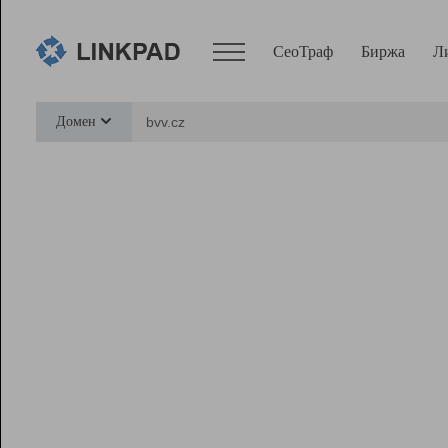
СеоТраф
Биржа
Л
Сервисы
Домен
СеоТраф
Монитор
Биржа
Pro
Линк+
Ресурсы
Вебмастер