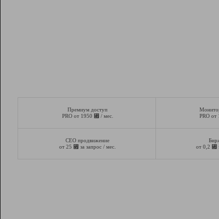
Премиум доступ
Монито
⃏
PRO от 1950
/ мес.
PRO от
СЕО продвижение
Бир
⃏
⃏
от 25
за запрос / мес.
от 0,2