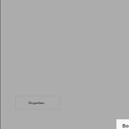
Рейтинг
Инструменты
Разработчикам
Партнерская
программа
Помощь
СеоТраф
Запустите
продвижение сайта
c LinkPad.
Подробнее
Вывод и удержание в ТОП10 выдачи
поисковых систем
Во