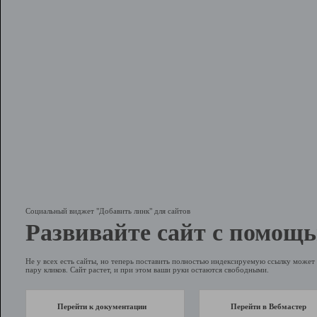
Социальный виджет "Добавить линк" для сайтов
Развивайте сайт с помощь
Не у всех есть сайты, но теперь поставить полностью индексируемую ссылку может 
пару кликов. Сайт растет, и при этом ваши руки остаются свободными.
Перейти к документации
Перейти в Вебмастер