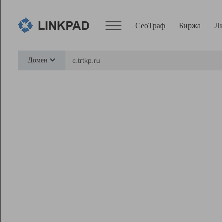
СеоТраф
Биржа
Л
Сервисы
Домен
СеоТраф
Монитор
Биржа
Pro
Линк+
Ресурсы
Вебмастер