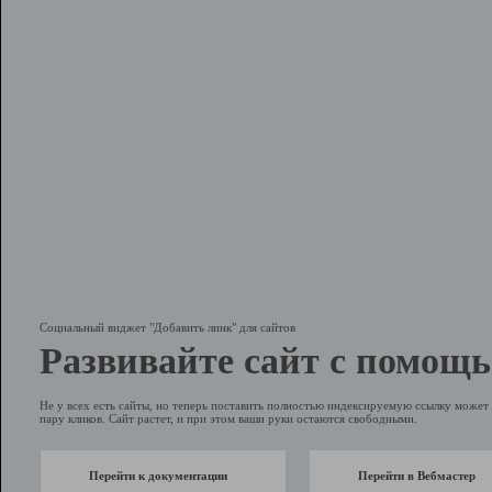
Социальный виджет "Добавить линк" для сайтов
Развивайте сайт с помощь
Не у всех есть сайты, но теперь поставить полностью индексируемую ссылку может 
пару кликов. Сайт растет, и при этом ваши руки остаются свободными.
Перейти к документации
Перейти в Вебмастер