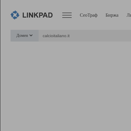
СеоТраф
Биржа
Л
Сервисы
Домен
СеоТраф
Монитор
Биржа
Pro
Линк+
Ресурсы
Вебмастер