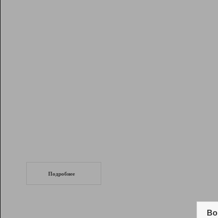
Рейтинг
Инструменты
Разработчикам
Партнерская
программа
Помощь
СеоТраф
Запустите
продвижение сайта
c LinkPad.
Подробнее
Вывод и удержание в ТОП10 выдачи
поисковых систем
Во