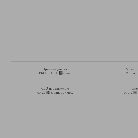
Премиум доступ
Монито
⃏
PRO от 1950
/ мес.
PRO от
СЕО продвижение
Бир
⃏
⃏
от 25
за запрос / мес.
от 0,2