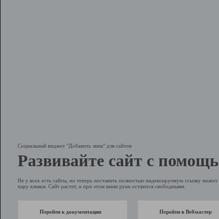
Социальный виджет "Добавить линк" для сайтов
Развивайте сайт с помощь
Не у всех есть сайты, но теперь поставить полностью индексируемую ссылку может 
пару кликов. Сайт растет, и при этом ваши руки остаются свободными.
Перейти к документации
Перейти в Вебмастер