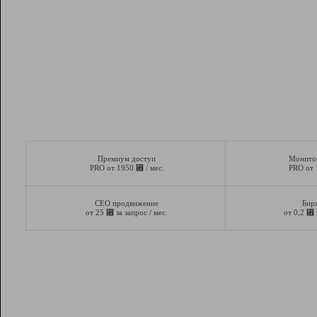
Премиум доступ
Монито
⃏
PRO от 1950
/ мес.
PRO от
СЕО продвижение
Бир
⃏
⃏
от 25
за запрос / мес.
от 0,2