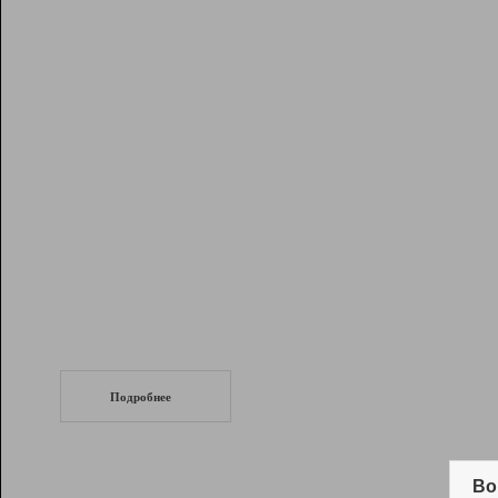
Рейтинг
Инструменты
Разработчикам
Партнерская
программа
Помощь
СеоТраф
Запустите
продвижение сайта
c LinkPad.
Подробнее
Вывод и удержание в ТОП10 выдачи
поисковых систем
Во