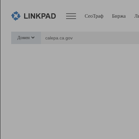
СеоТраф
Биржа
Л
Сервисы
Домен
СеоТраф
Монитор
Биржа
Pro
Линк+
Ресурсы
Вебмастер