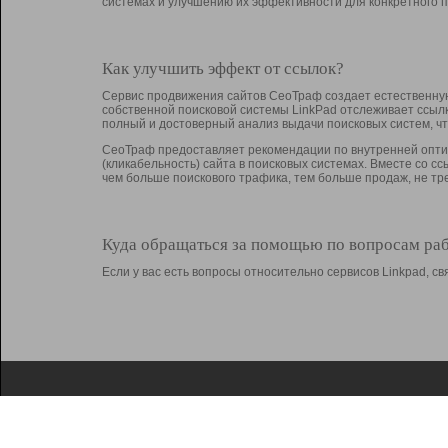
системах и улучшению их эффективности для конкретного п
Как улучшить эффект от ссылок?
Сервис продвижения сайтов СеоТраф создает естественную
собственной поисковой системы LinkPad отслеживает ссыл
полный и достоверный анализ выдачи поисковых систем, ч
СеоТраф предоставляет рекомендации по внутренней оптим
(кликабельность) сайта в поисковых системах. Вместе со с
чем больше поискового трафика, тем больше продаж, не 
Куда обращаться за помощью по вопросам ра
Если у вас есть вопросы относительно сервисов Linkpad, 
О Linkpad
Поддержка