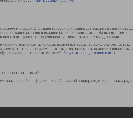
оискового запроса.
Купить ссылки на бирже
 ссылочную массу, благодаря которой сайт занимает верхние позиции в выд
ки, содержание страниц и позиции более 900 млн сайтов. На основе получе
то позволяет существенно уменьшить стоимость и сроки продвижения.
изации страниц сайта, которые позволяют повысить привлекательность конт
сылками это позволяет сайту занять высокие поисковые позиции в поисковых 
требующих дополнительных вложений.
Запустить продвижение сайта
боты со ссылками?
свяжитесь с нашей профессиональной службой поддержки, которая всегда рада
Ресурсы