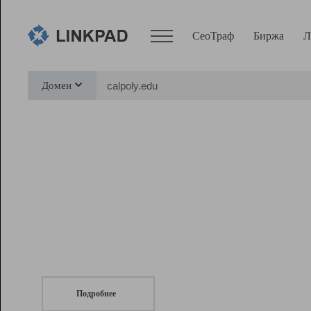
СеоТраф
Биржа
Л
Сервисы
Домен
СеоТраф
Монитор
Биржа
Pro
Линк+
СеоТраф
Запустите
продвижение сайта
c LinkPad.
Ресурсы
Вебмастер
Подробнее