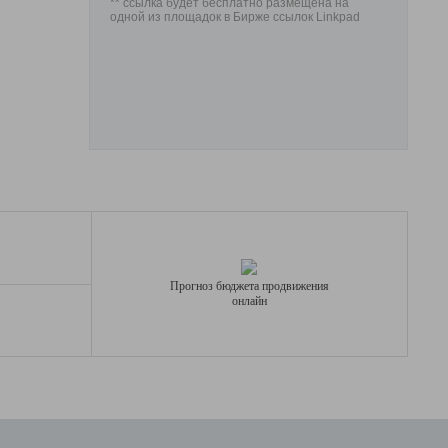
** ссылка будет бесплатно размещена на
одной из площадок в Бирже ссылок Linkpad
Прогноз бюджета продвижения
онлайн