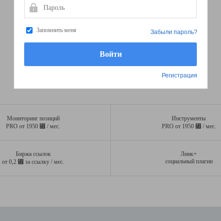
Пароль
Запомнить меня
Забыли пароль?
Регистрация
Мониторинг позиций
Инструменты
⃏
⃏
PRO от 1950
/ мес.
PRO от 1950
/ мес.
Биржа ссылок
Линк+
⃏
социальный плагин
от 0,2
за ссылку / мес.