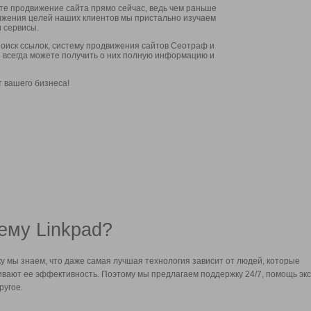
ите продвижение сайта прямо сейчас, ведь чем раньше
стижения целей наших клиентов мы пристально изучаем
 сервисы.
оиск ссылок, систему продвижения сайтов Сеотраф и
вы всегда можете получить о них полную информацию и
т вашего бизнеса!
ему Linkpad?
у мы знаем, что даже самая лучшая технология зависит от людей, которые
вают ее эффективность. Поэтому мы предлагаем поддержку 24/7, помощь экс
ругое.