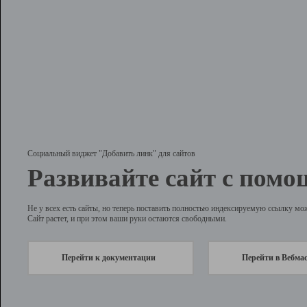
Социальный виджет "Добавить линк" для сайтов
Развивайте сайт с помо
Не у всех есть сайты, но теперь поставить полностью индексируемую ссылку мо
Сайт растет, и при этом ваши руки остаются свободными.
Перейти к документации
Перейти в Вебма