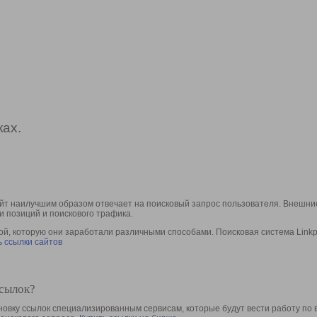
ах.
йт наилучшим образом отвечает на поисковый запрос пользователя. Внешние
и позиций и поискового трафика.
, которую они заработали различными способами. Поисковая система Linkpa
 ссылки сайтов
ссылок?
овку ссылок специализированным сервисам, которые будут вести работу по 