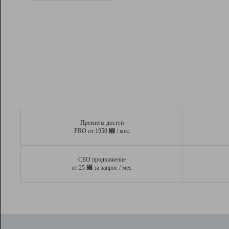
Рейтинг
Вывод и удержание в ТОП10 выдачи
поисковых систем
Инструменты
Разработчикам
Партнерская
программа
Помощь
Премиум доступ
⃏
PRO от 1950
/ мес.
СЕО продвижение
⃏
от 25
за запрос / мес.