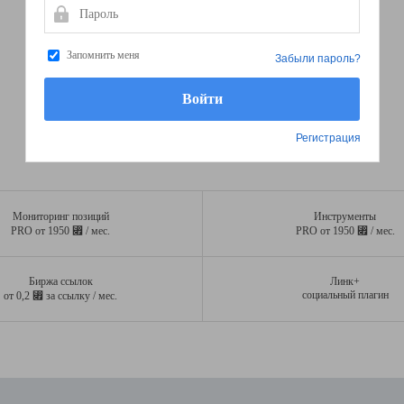
Пароль
Запомнить меня
Забыли пароль?
Регистрация
Мониторинг позиций
Инструменты
⃏
⃏
PRO от 1950
/ мес.
PRO от 1950
/ мес.
Биржа ссылок
Линк+
⃏
социальный плагин
от 0,2
за ссылку / мес.