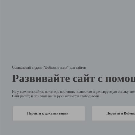
Социальный виджет "Добавить линк" для сайтов
Развивайте сайт с помо
Не у всех есть сайты, но теперь поставить полностью индексируемую ссылку мо
Сайт растет, и при этом ваши руки остаются свободными.
Перейти к документации
Перейти в Вебма