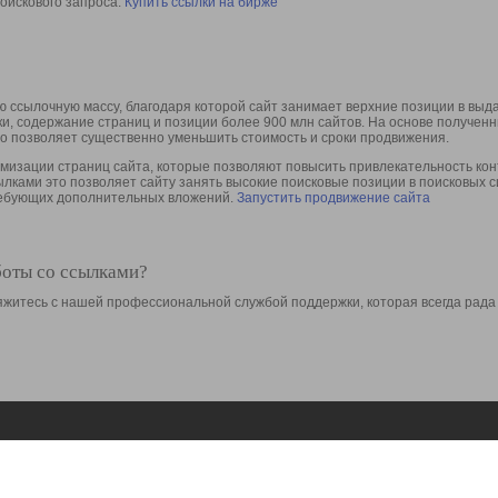
оискового запроса.
Купить ссылки на бирже
 ссылочную массу, благодаря которой сайт занимает верхние позиции в выд
ки, содержание страниц и позиции более 900 млн сайтов. На основе получе
то позволяет существенно уменьшить стоимость и сроки продвижения.
изации страниц сайта, которые позволяют повысить привлекательность конт
сылками это позволяет сайту занять высокие поисковые позиции в поисковых 
требующих дополнительных вложений.
Запустить продвижение сайта
боты со ссылками?
свяжитесь с нашей профессиональной службой поддержки, которая всегда рада
Ресурсы