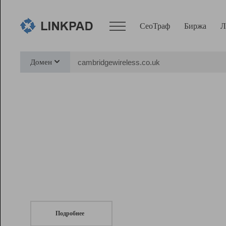
СеоТраф
Биржа
Л
Сервисы
Домен
СеоТраф
Монитор
Биржа
Pro
Линк+
СеоТраф
Запустите
продвижение сайта
c LinkPad.
Ресурсы
Вебмастер
Подробнее