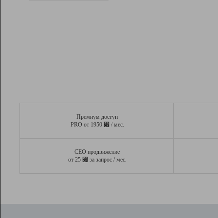
Рейтинг
Вывод и удержание в ТОП10 выдачи
поисковых систем
Инструменты
Разработчикам
Партнерская
программа
Помощь
Премиум доступ
⃏
PRO от 1950
/ мес.
СЕО продвижение
⃏
от 25
за запрос / мес.