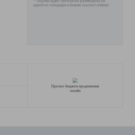
** ссылка будет бесплатно размещена на
одной из площадок в Бирже ссылок Linkpad
Прогноз бюджета продвижения
онлайн