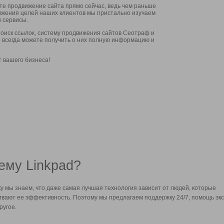
ите продвижение сайта прямо сейчас, ведь чем раньше
стижения целей наших клиентов мы пристально изучаем
 сервисы.
оиск ссылок, систему продвижения сайтов Сеотраф и
вы всегда можете получить о них полную информацию и
т вашего бизнеса!
ему Linkpad?
у мы знаем, что даже самая лучшая технология зависит от людей, которые
вают ее эффективность. Поэтому мы предлагаем поддержку 24/7, помощь экс
ругое.