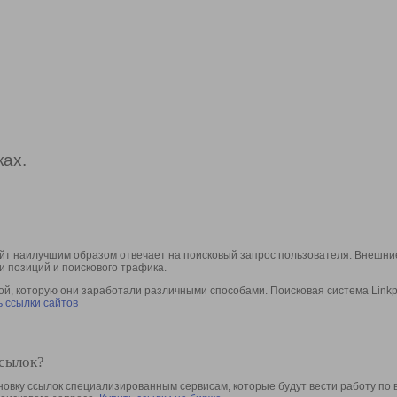
ах.
йт наилучшим образом отвечает на поисковый запрос пользователя. Внешние
и позиций и поискового трафика.
, которую они заработали различными способами. Поисковая система Linkpa
 ссылки сайтов
ссылок?
овку ссылок специализированным сервисам, которые будут вести работу по 