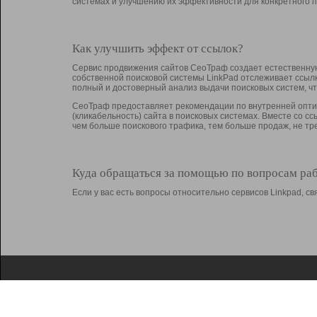
системах и улучшению их эффективности для конкретного п
Как улучшить эффект от ссылок?
Сервис продвижения сайтов СеоТраф создает естественную
собственной поисковой системы LinkPad отслеживает ссыл
полный и достоверный анализ выдачи поисковых систем, ч
СеоТраф предоставляет рекомендации по внутренней оптим
(кликабельность) сайта в поисковых системах. Вместе со с
чем больше поискового трафика, тем больше продаж, не 
Куда обращаться за помощью по вопросам ра
Если у вас есть вопросы относительно сервисов Linkpad, 
О Linkpad
Поддержка