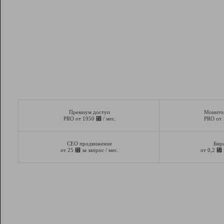
Премиум доступ
Монито
⃏
PRO от 1950
/ мес.
PRO от
СЕО продвижение
Бир
⃏
⃏
от 25
за запрос / мес.
от 0,2