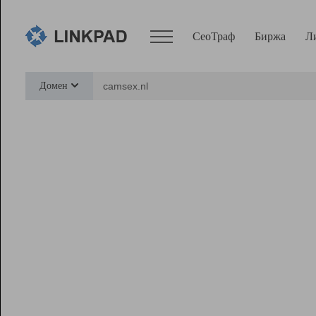
СеоТраф
Биржа
Л
Сервисы
Домен
СеоТраф
Монитор
Биржа
Pro
Линк+
Ресурсы
Вебмастер