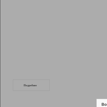
Рейтинг
Инструменты
Разработчикам
Партнерская
программа
Помощь
СеоТраф
Запустите
продвижение сайта
c LinkPad.
Подробнее
Вывод и удержание в ТОП10 выдачи
поисковых систем
Во