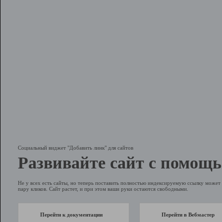
Социальный виджет "Добавить линк" для сайтов
Развивайте сайт с помощь
Не у всех есть сайты, но теперь поставить полностью индексируемую ссылку может 
пару кликов. Сайт растет, и при этом ваши руки остаются свободными.
Перейти к документации
Перейти в Вебмастер