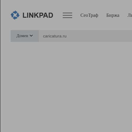
СеоТраф
Биржа
Л
Сервисы
Домен
СеоТраф
Монитор
Биржа
Pro
Линк+
Ресурсы
Вебмастер