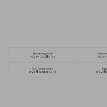
Премиум доступ
Монито
⃏
PRO от 1950
/ мес.
PRO от
СЕО продвижение
Бир
⃏
⃏
от 25
за запрос / мес.
от 0,2