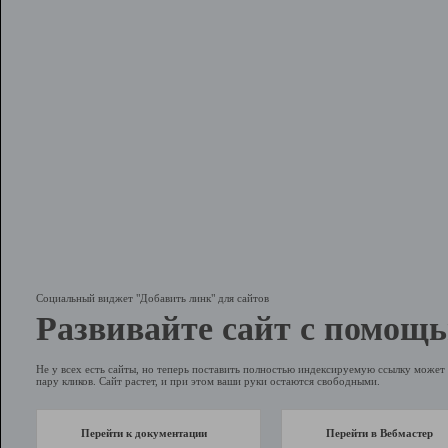
Социальный виджет "Добавить линк" для сайтов
Развивайте сайт с помощь
Не у всех есть сайты, но теперь поставить полностью индексируемую ссылку может 
пару кликов. Сайт растет, и при этом ваши руки остаются свободными.
Перейти к документации
Перейти в Вебмастер