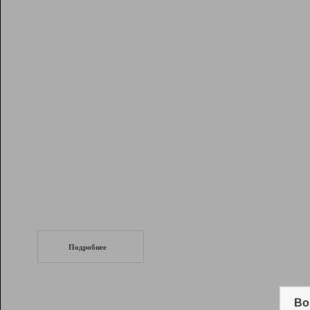
Рейтинг
Инструменты
Разработчикам
Партнерская
программа
Помощь
СеоТраф
Запустите
продвижение сайта
c LinkPad.
Подробнее
Вывод и удержание в ТОП10 выдачи
поисковых систем
Во