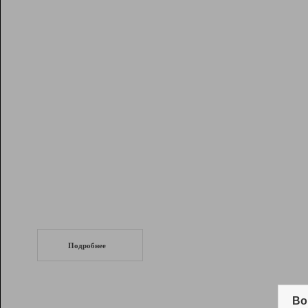
Рейтинг
Инструменты
Разработчикам
Партнерская
программа
Помощь
СеоТраф
Запустите
продвижение сайта
c LinkPad.
Подробнее
Вывод и удержание в ТОП10 выдачи
поисковых систем
Во