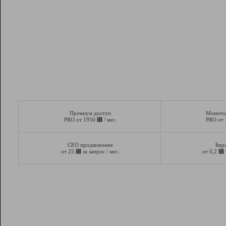
Премиум доступ
Монито
⃏
PRO от 1950
/ мес.
PRO от
СЕО продвижение
Бир
⃏
⃏
от 25
за запрос / мес.
от 0,2