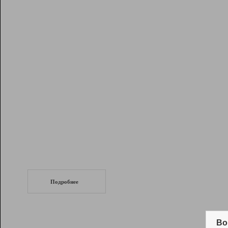
Рейтинг
Инструменты
Разработчикам
Партнерская
программа
Помощь
СеоТраф
Запустите
продвижение сайта
c LinkPad.
Подробнее
Вывод и удержание в ТОП10 выдачи
поисковых систем
Во