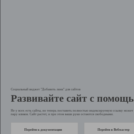
Социальный виджет "Добавить линк" для сайтов
Развивайте сайт с помощь
Не у всех есть сайты, но теперь поставить полностью индексируемую ссылку может 
пару кликов. Сайт растет, и при этом ваши руки остаются свободными.
Перейти к документации
Перейти в Вебмастер