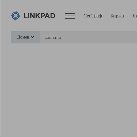
СеоТраф
Биржа
Л
Сервисы
Домен
СеоТраф
Монитор
Биржа
Pro
Линк+
Ресурсы
Вебмастер