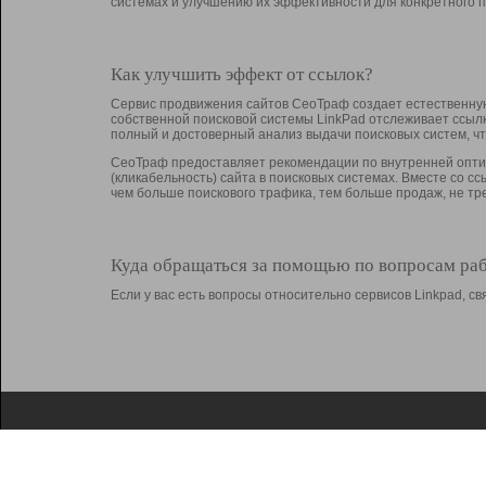
системах и улучшению их эффективности для конкретного п
Как улучшить эффект от ссылок?
Сервис продвижения сайтов СеоТраф создает естественную
собственной поисковой системы LinkPad отслеживает ссыл
полный и достоверный анализ выдачи поисковых систем, ч
СеоТраф предоставляет рекомендации по внутренней оптим
(кликабельность) сайта в поисковых системах. Вместе со с
чем больше поискового трафика, тем больше продаж, не 
Куда обращаться за помощью по вопросам ра
Если у вас есть вопросы относительно сервисов Linkpad, 
О Linkpad
Поддержка