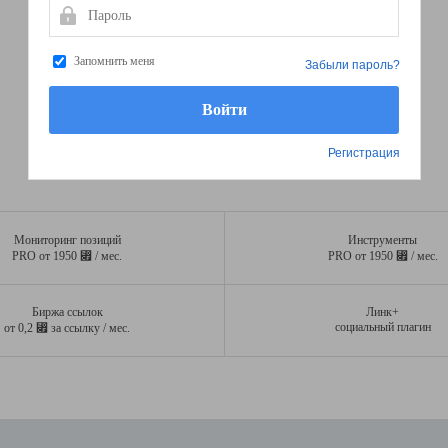
Пароль
Запомнить меня
Забыли пароль?
Регистрация
Мониторинг позиций
Инструменты
⃏
⃏
PRO от 1950
/ мес.
PRO от 1950
/ мес.
Биржа ссылок
Линк+
⃏
социальный плагин
от 0,2
за ссылку / мес.