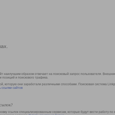
ах.
йт наилучшим образом отвечает на поисковый запрос пользователя. Внешние
и позиций и поискового трафика.
, которую они заработали различными способами. Поисковая система Linkpa
 ссылки сайтов
ссылок?
овку ссылок специализированным сервисам, которые будут вести работу по 