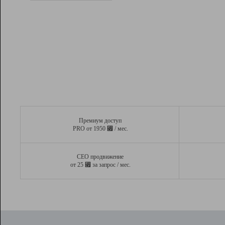
Рейтинг
Вывод и удержание в ТОП10 выдачи
поисковых систем
Инструменты
Разработчикам
Партнерская
программа
Помощь
Премиум доступ
⃏
PRO от 1950
/ мес.
СЕО продвижение
⃏
от 25
за запрос / мес.