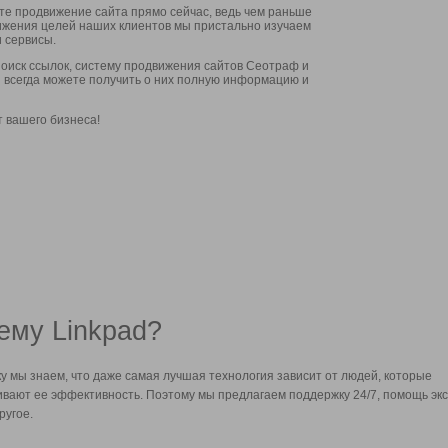
ите продвижение сайта прямо сейчас, ведь чем раньше
стижения целей наших клиентов мы пристально изучаем
 сервисы.
оиск ссылок, систему продвижения сайтов Сеотраф и
вы всегда можете получить о них полную информацию и
т вашего бизнеса!
ему Linkpad?
у мы знаем, что даже самая лучшая технология зависит от людей, которые
вают ее эффективность. Поэтому мы предлагаем поддержку 24/7, помощь экс
ругое.