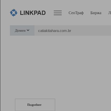
СеоТраф
Биржа
Л
Сервисы
Домен
СеоТраф
Монитор
Биржа
Pro
Линк+
СеоТраф
Запустите
продвижение сайта
c LinkPad.
Ресурсы
Вебмастер
Подробнее