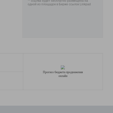
** ссылка будет бесплатно размещена на
одной из площадок в Бирже ссылок Linkpad
Прогноз бюджета продвижения
онлайн