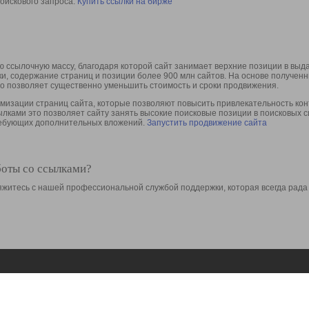
оискового запроса.
Купить ссылки на бирже
 ссылочную массу, благодаря которой сайт занимает верхние позиции в выд
ки, содержание страниц и позиции более 900 млн сайтов. На основе получе
то позволяет существенно уменьшить стоимость и сроки продвижения.
изации страниц сайта, которые позволяют повысить привлекательность конт
сылками это позволяет сайту занять высокие поисковые позиции в поисковых 
требующих дополнительных вложений.
Запустить продвижение сайта
боты со ссылками?
свяжитесь с нашей профессиональной службой поддержки, которая всегда рада
Ресурсы