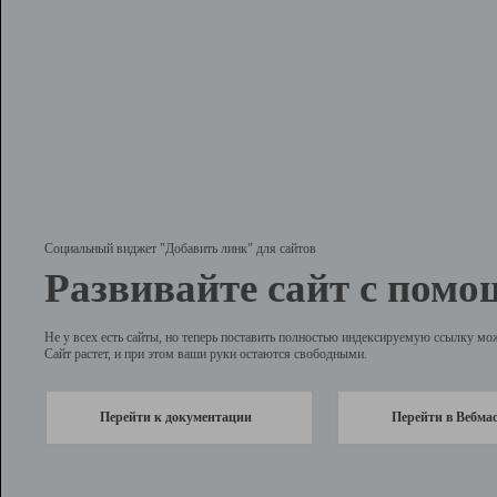
Социальный виджет "Добавить линк" для сайтов
Развивайте сайт с помо
Не у всех есть сайты, но теперь поставить полностью индексируемую ссылку мо
Сайт растет, и при этом ваши руки остаются свободными.
Перейти к документации
Перейти в Вебма