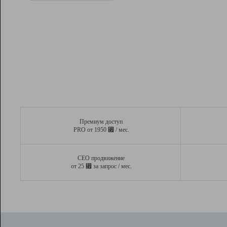
Рейтинг
Вывод и удержание в ТОП10 выдачи
поисковых систем
Инструменты
Разработчикам
Партнерская
программа
Помощь
Премиум доступ
⃏
PRO от 1950
/ мес.
СЕО продвижение
⃏
от 25
за запрос / мес.