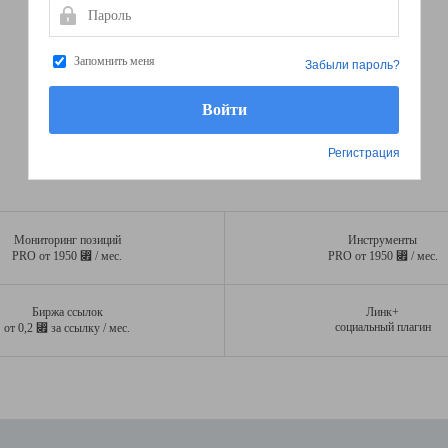
Пароль
Запомнить меня
Забыли пароль?
Регистрация
Мониторинг позиций
Инструменты
⃏
⃏
PRO от 1950
/ мес.
PRO от 1950
/ мес.
Биржа ссылок
Линк+
⃏
социальный плагин
от 0,2
за ссылку / мес.