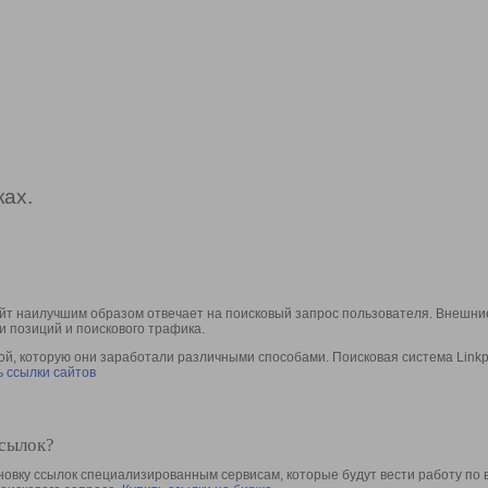
ах.
йт наилучшим образом отвечает на поисковый запрос пользователя. Внешние
и позиций и поискового трафика.
, которую они заработали различными способами. Поисковая система Linkpa
 ссылки сайтов
ссылок?
овку ссылок специализированным сервисам, которые будут вести работу по 