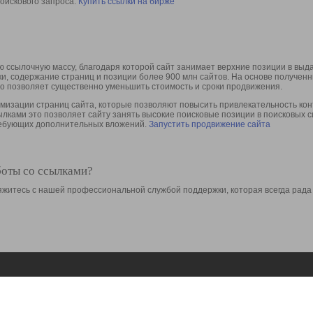
оискового запроса.
Купить ссылки на бирже
 ссылочную массу, благодаря которой сайт занимает верхние позиции в выд
ки, содержание страниц и позиции более 900 млн сайтов. На основе получе
то позволяет существенно уменьшить стоимость и сроки продвижения.
изации страниц сайта, которые позволяют повысить привлекательность конт
сылками это позволяет сайту занять высокие поисковые позиции в поисковых 
требующих дополнительных вложений.
Запустить продвижение сайта
боты со ссылками?
свяжитесь с нашей профессиональной службой поддержки, которая всегда рада
Ресурсы