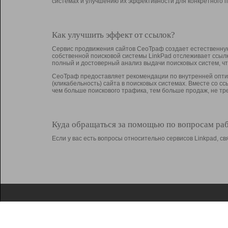
системах и улучшению их эффективности для конкретного п
Как улучшить эффект от ссылок?
Сервис продвижения сайтов СеоТраф создает естественную
собственной поисковой системы LinkPad отслеживает ссыл
полный и достоверный анализ выдачи поисковых систем, ч
СеоТраф предоставляет рекомендации по внутренней оптим
(кликабельность) сайта в поисковых системах. Вместе со с
чем больше поискового трафика, тем больше продаж, не 
Куда обращаться за помощью по вопросам ра
Если у вас есть вопросы относительно сервисов Linkpad, 
О Linkpad
Поддержка