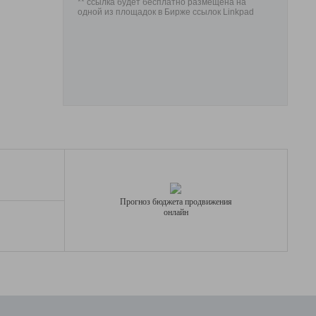
** ссылка будет бесплатно размещена на
одной из площадок в Бирже ссылок Linkpad
Прогноз бюджета продвижения
онлайн