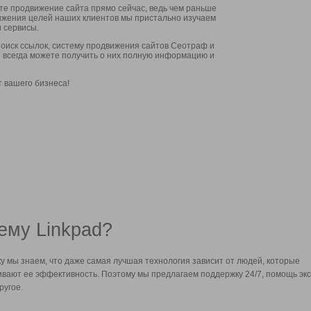
ите продвижение сайта прямо сейчас, ведь чем раньше
стижения целей наших клиентов мы пристально изучаем
 сервисы.
оиск ссылок, систему продвижения сайтов Сеотраф и
вы всегда можете получить о них полную информацию и
т вашего бизнеса!
ему Linkpad?
у мы знаем, что даже самая лучшая технология зависит от людей, которые
вают ее эффективность. Поэтому мы предлагаем поддержку 24/7, помощь экс
ругое.