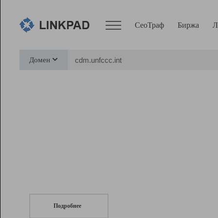
СеоТраф
Биржа
Л
Сервисы
Домен
СеоТраф
Монитор
Биржа
Pro
Линк+
СеоТраф
Запустите
продвижение сайта
c LinkPad.
Ресурсы
Вебмастер
Подробнее