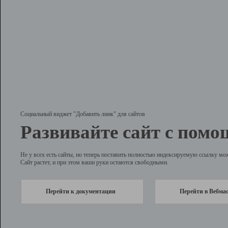
Социальный виджет "Добавить линк" для сайтов
Развивайте сайт с помо
Не у всех есть сайты, но теперь поставить полностью индексируемую ссылку мо
Сайт растет, и при этом ваши руки остаются свободными.
Перейти к документации
Перейти в Вебма