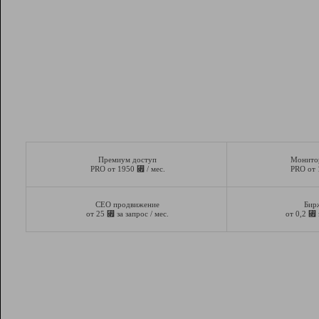
Премиум доступ
Монито
⃏
PRO от 1950
/ мес.
PRO от
СЕО продвижение
Бир
⃏
⃏
от 25
за запрос / мес.
от 0,2