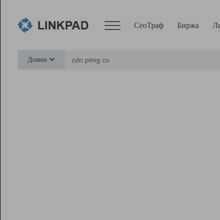
СеоТраф
Биржа
Л
Сервисы
Домен
СеоТраф
Монитор
Биржа
Pro
Линк+
Ресурсы
Вебмастер