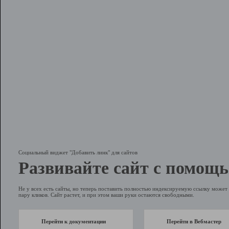
Социальный виджет "Добавить линк" для сайтов
Развивайте сайт с помощь
Не у всех есть сайты, но теперь поставить полностью индексируемую ссылку может 
пару кликов. Сайт растет, и при этом ваши руки остаются свободными.
Перейти к документации
Перейти в Вебмастер