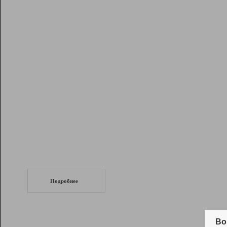
Рейтинг
Инструменты
Разработчикам
Партнерская
программа
Помощь
СеоТраф
Запустите
продвижение сайта
c LinkPad.
Подробнее
Вывод и удержание в ТОП10 выдачи
поисковых систем
Во