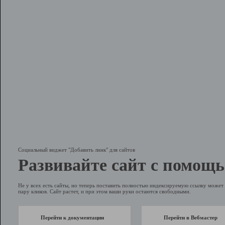
Социальный виджет "Добавить линк" для сайтов
Развивайте сайт с помощь
Не у всех есть сайты, но теперь поставить полностью индексируемую ссылку может 
пару кликов. Сайт растет, и при этом ваши руки остаются свободными.
Перейти к документации
Перейти в Вебмастер