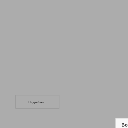
Рейтинг
Инструменты
Разработчикам
Партнерская
программа
Помощь
СеоТраф
Запустите
продвижение сайта
c LinkPad.
Подробнее
Вывод и удержание в ТОП10 выдачи
поисковых систем
Во