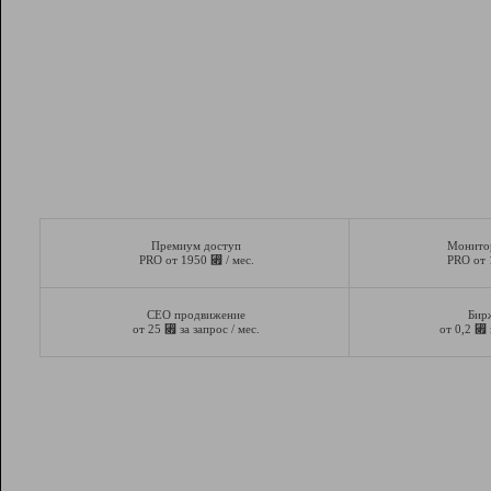
Премиум доступ
Монито
⃏
PRO от 1950
/ мес.
PRO от
СЕО продвижение
Бир
⃏
⃏
от 25
за запрос / мес.
от 0,2