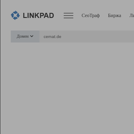
СеоТраф
Биржа
Л
Сервисы
Домен
СеоТраф
Монитор
Биржа
Pro
Линк+
Ресурсы
Вебмастер