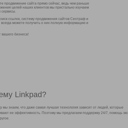
ите продвижение сайта прямо сейчас, ведь чем раньше
стижения целей наших клиентов мы пристально изучаем
 сервисы.
оиск ссылок, систему продвижения сайтов Сеотраф и
вы всегда можете получить о них полную информацию и
т вашего бизнеса!
ему Linkpad?
у мы знаем, что даже самая лучшая технология зависит от людей, которые
вают ее эффективность. Поэтому мы предлагаем поддержку 24/7, помощь экс
ругое.