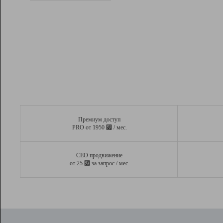
Рейтинг
Вывод и удержание в ТОП10 выдачи
поисковых систем
Инструменты
Разработчикам
Партнерская
программа
Помощь
Премиум доступ
⃏
PRO от 1950
/ мес.
СЕО продвижение
⃏
от 25
за запрос / мес.