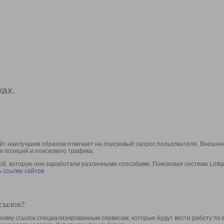
ах.
йт наилучшим образом отвечает на поисковый запрос пользователя. Внешние
и позиций и поискового трафика.
, которую они заработали различными способами. Поисковая система Linkpa
 ссылки сайтов
ссылок?
овку ссылок специализированным сервисам, которые будут вести работу по 