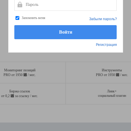
Пароль
Запомнить меня
Забыли пароль?
Регистрация
Мониторинг позиций
Инструменты
⃏
⃏
PRO от 1950
/ мес.
PRO от 1950
/ мес.
Биржа ссылок
Линк+
⃏
социальный плагин
от 0,2
за ссылку / мес.