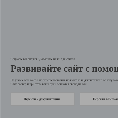
Социальный виджет "Добавить линк" для сайтов
Развивайте сайт с помо
Не у всех есть сайты, но теперь поставить полностью индексируемую ссылку мо
Сайт растет, и при этом ваши руки остаются свободными.
Перейти к документации
Перейти в Вебма