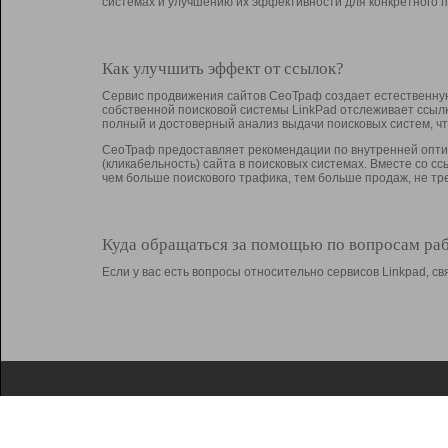
системах и улучшению их эффективности для конкретного п
Как улучшить эффект от ссылок?
Сервис продвижения сайтов СеоТраф создает естественную
собственной поисковой системы LinkPad отслеживает ссыл
полный и достоверный анализ выдачи поисковых систем, ч
СеоТраф предоставляет рекомендации по внутренней оптим
(кликабельность) сайта в поисковых системах. Вместе со с
чем больше поискового трафика, тем больше продаж, не 
Куда обращаться за помощью по вопросам ра
Если у вас есть вопросы относительно сервисов Linkpad, 
О Linkpad
Поддержка