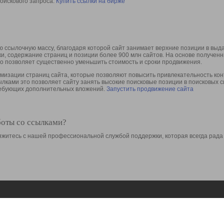
оискового запроса.
Купить ссылки на бирже
 ссылочную массу, благодаря которой сайт занимает верхние позиции в выд
ки, содержание страниц и позиции более 900 млн сайтов. На основе получе
то позволяет существенно уменьшить стоимость и сроки продвижения.
изации страниц сайта, которые позволяют повысить привлекательность конт
сылками это позволяет сайту занять высокие поисковые позиции в поисковых 
требующих дополнительных вложений.
Запустить продвижение сайта
боты со ссылками?
свяжитесь с нашей профессиональной службой поддержки, которая всегда рада
Ресурсы