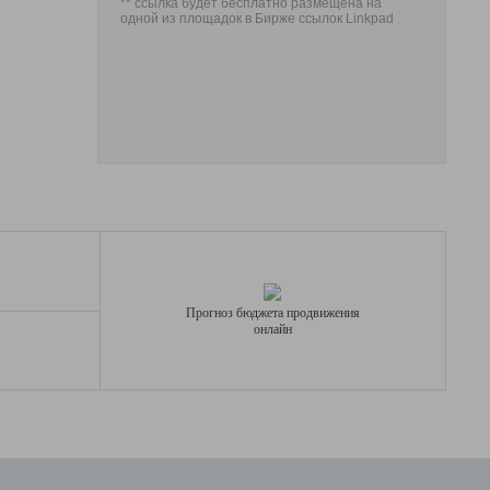
** ссылка будет бесплатно размещена на
одной из площадок в Бирже ссылок Linkpad
Прогноз бюджета продвижения
онлайн