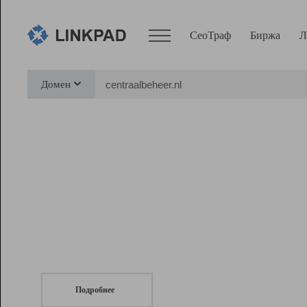
СеоТраф
Биржа
Л
Сервисы
Домен
СеоТраф
Монитор
Биржа
Pro
Линк+
СеоТраф
Запустите
продвижение сайта
c LinkPad.
Ресурсы
Вебмастер
Подробнее