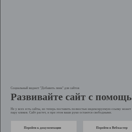
Социальный виджет "Добавить линк" для сайтов
Развивайте сайт с помощь
Не у всех есть сайты, но теперь поставить полностью индексируемую ссылку может 
пару кликов. Сайт растет, и при этом ваши руки остаются свободными.
Перейти к документации
Перейти в Вебмастер