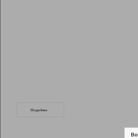
Рейтинг
Инструменты
Разработчикам
Партнерская
программа
Помощь
СеоТраф
Запустите
продвижение сайта
c LinkPad.
Подробнее
Вывод и удержание в ТОП10 выдачи
поисковых систем
Во