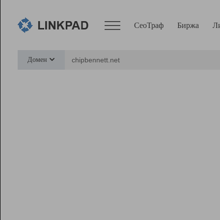
СеоТраф
Биржа
Л
Сервисы
Домен
СеоТраф
Монитор
Биржа
Pro
Линк+
Ресурсы
Вебмастер