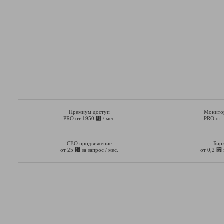
Премиум доступ
Монито
⃏
PRO от 1950
/ мес.
PRO от
СЕО продвижение
Бир
⃏
⃏
от 25
за запрос / мес.
от 0,2