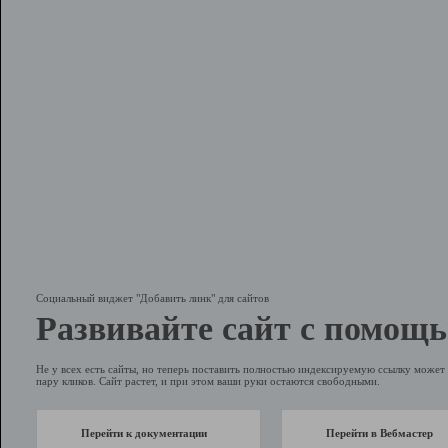
Социальный виджет "Добавить линк" для сайтов
Развивайте сайт с помощь
Не у всех есть сайты, но теперь поставить полностью индексируемую ссылку может 
пару кликов. Сайт растет, и при этом ваши руки остаются свободными.
Перейти к документации
Перейти в Вебмастер