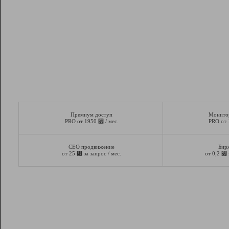
Премиум доступ
Монито
⃏
PRO от 1950
/ мес.
PRO от
СЕО продвижение
Бир
⃏
⃏
от 25
за запрос / мес.
от 0,2