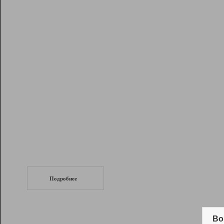
Рейтинг
Инструменты
Разработчикам
Партнерская
программа
Помощь
СеоТраф
Запустите
продвижение сайта
c LinkPad.
Подробнее
Вывод и удержание в ТОП10 выдачи
поисковых систем
Во