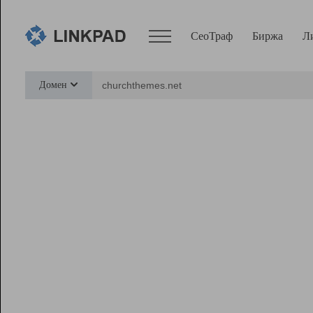
СеоТраф
Биржа
Л
Сервисы
Домен
СеоТраф
Монитор
Биржа
Pro
Линк+
Ресурсы
Вебмастер