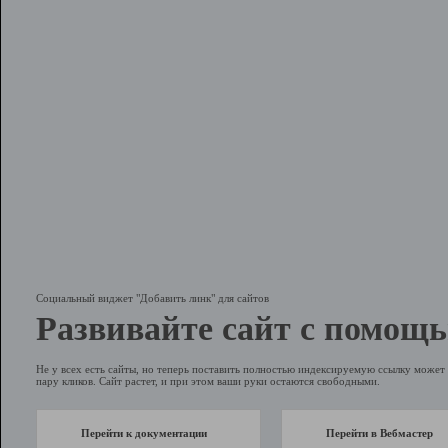
Социальный виджет "Добавить линк" для сайтов
Развивайте сайт с помощь
Не у всех есть сайты, но теперь поставить полностью индексируемую ссылку может 
пару кликов. Сайт растет, и при этом ваши руки остаются свободными.
Перейти к документации
Перейти в Вебмастер