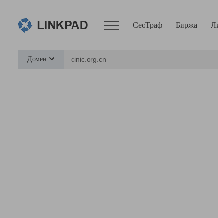
СеоТраф
Биржа
Л
Сервисы
Домен
СеоТраф
Монитор
Биржа
Pro
Линк+
Ресурсы
Вебмастер