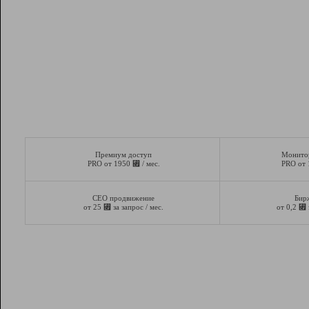
Премиум доступ
Монито
⃏
PRO от 1950
/ мес.
PRO от
СЕО продвижение
Бир
⃏
⃏
от 25
за запрос / мес.
от 0,2