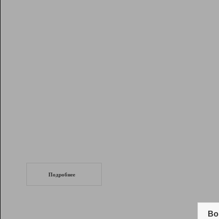
Рейтинг
Инструменты
Разработчикам
Партнерская
программа
Помощь
СеоТраф
Запустите
продвижение сайта
c LinkPad.
Подробнее
Вывод и удержание в ТОП10 выдачи
поисковых систем
Во