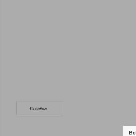
Рейтинг
Инструменты
Разработчикам
Партнерская
программа
Помощь
СеоТраф
Запустите
продвижение сайта
c LinkPad.
Подробнее
Вывод и удержание в ТОП10 выдачи
поисковых систем
Во