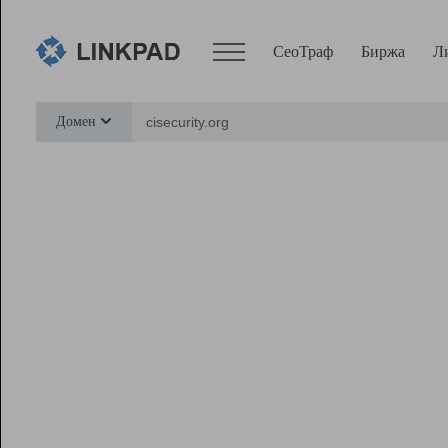
СеоТраф
Биржа
Л
Сервисы
Домен
СеоТраф
Монитор
Биржа
Pro
Линк+
Ресурсы
Вебмастер