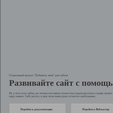
Социальный виджет "Добавить линк" для сайтов
Развивайте сайт с помощь
Не у всех есть сайты, но теперь поставить полностью индексируемую ссылку может 
пару кликов. Сайт растет, и при этом ваши руки остаются свободными.
Перейти к документации
Перейти в Вебмастер