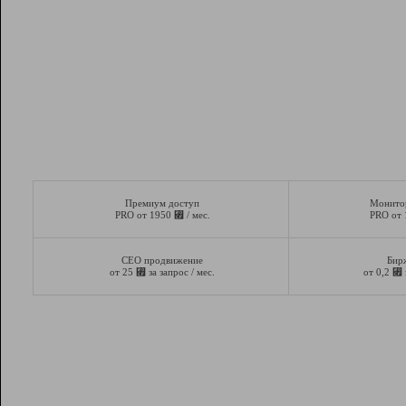
Премиум доступ
Монито
⃏
PRO от 1950
/ мес.
PRO от
СЕО продвижение
Бир
⃏
⃏
от 25
за запрос / мес.
от 0,2