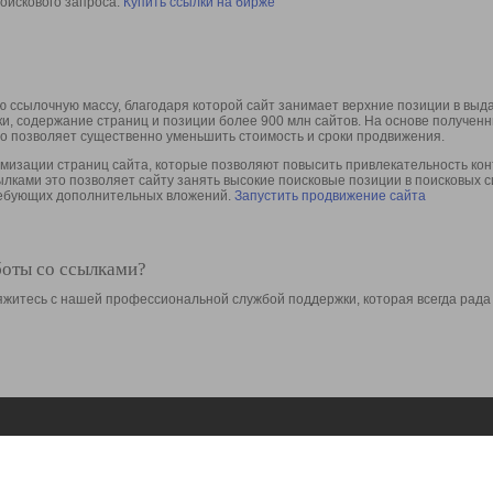
оискового запроса.
Купить ссылки на бирже
 ссылочную массу, благодаря которой сайт занимает верхние позиции в выд
ки, содержание страниц и позиции более 900 млн сайтов. На основе получе
то позволяет существенно уменьшить стоимость и сроки продвижения.
изации страниц сайта, которые позволяют повысить привлекательность конт
сылками это позволяет сайту занять высокие поисковые позиции в поисковых 
требующих дополнительных вложений.
Запустить продвижение сайта
боты со ссылками?
свяжитесь с нашей профессиональной службой поддержки, которая всегда рада
Ресурсы