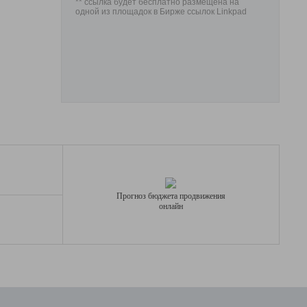
** ссылка будет бесплатно размещена на
одной из площадок в Бирже ссылок Linkpad
Прогноз бюджета продвижения
онлайн