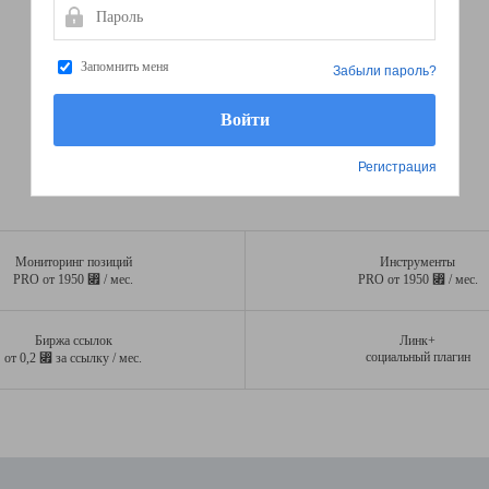
Пароль
Запомнить меня
Забыли пароль?
Регистрация
Мониторинг позиций
Инструменты
⃏
⃏
PRO от 1950
/ мес.
PRO от 1950
/ мес.
Биржа ссылок
Линк+
⃏
социальный плагин
от 0,2
за ссылку / мес.