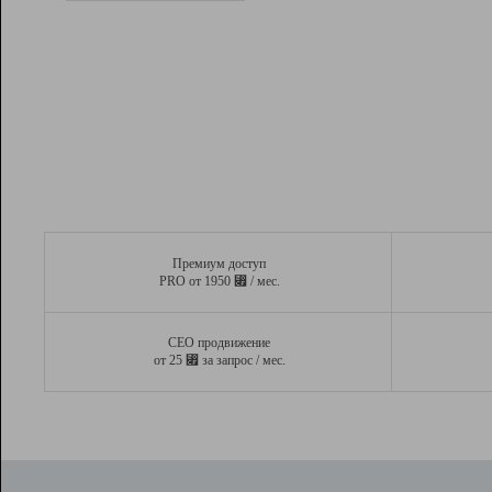
Рейтинг
Вывод и удержание в ТОП10 выдачи
поисковых систем
Инструменты
Разработчикам
Партнерская
программа
Помощь
Премиум доступ
⃏
PRO от 1950
/ мес.
СЕО продвижение
⃏
от 25
за запрос / мес.