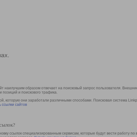
ах.
йт наилучшим образом отвечает на поисковый запрос пользователя. Внешние
и позиций и поискового трафика.
, которую они заработали различными способами. Поисковая система Linkpa
 ссылки сайтов
ссылок?
овку ссылок специализированным сервисам, которые будут вести работу по 