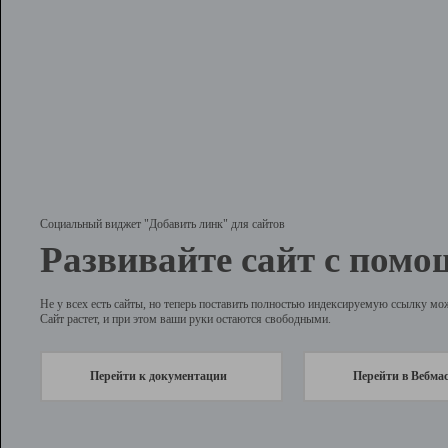
Социальный виджет "Добавить линк" для сайтов
Развивайте сайт с помо
Не у всех есть сайты, но теперь поставить полностью индексируемую ссылку мо
Сайт растет, и при этом ваши руки остаются свободными.
Перейти к документации
Перейти в Вебма