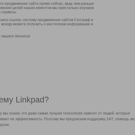
ите продвижение сайта прямо сейчас, ведь чем раньше
стижения целей наших клиентов мы пристально изучаем
 сервисы.
оиск ссылок, систему продвижения сайтов Сеотраф и
вы всегда можете получить о них полную информацию и
т вашего бизнеса!
ему Linkpad?
у мы знаем, что даже самая лучшая технология зависит от людей, которые
вают ее эффективность. Поэтому мы предлагаем поддержку 24/7, помощь экс
ругое.