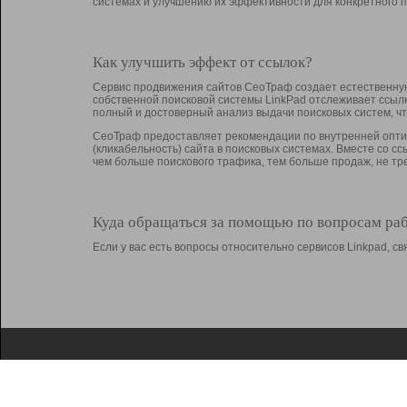
системах и улучшению их эффективности для конкретного п
Как улучшить эффект от ссылок?
Сервис продвижения сайтов СеоТраф создает естественную
собственной поисковой системы LinkPad отслеживает ссыл
полный и достоверный анализ выдачи поисковых систем, ч
СеоТраф предоставляет рекомендации по внутренней оптим
(кликабельность) сайта в поисковых системах. Вместе со с
чем больше поискового трафика, тем больше продаж, не 
Куда обращаться за помощью по вопросам ра
Если у вас есть вопросы относительно сервисов Linkpad, 
О Linkpad
Поддержка