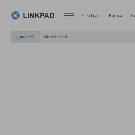
СеоТраф
Биржа
Л
Сервисы
Домен
СеоТраф
Монитор
Биржа
Pro
Линк+
Ресурсы
Вебмастер