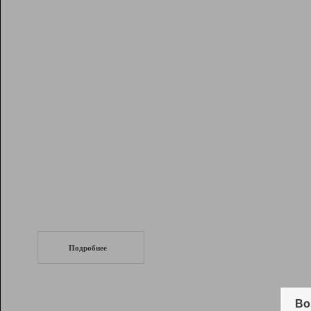
Рейтинг
Инструменты
Разработчикам
Партнерская
программа
Помощь
СеоТраф
Запустите
продвижение сайта
c LinkPad.
Подробнее
Вывод и удержание в ТОП10 выдачи
поисковых систем
Во