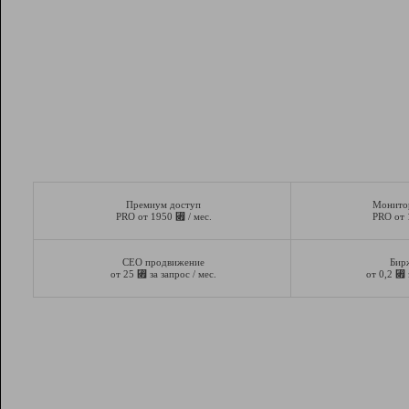
Премиум доступ
Монито
⃏
PRO от 1950
/ мес.
PRO от
СЕО продвижение
Бир
⃏
⃏
от 25
за запрос / мес.
от 0,2