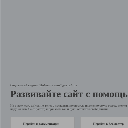
Социальный виджет "Добавить линк" для сайтов
Развивайте сайт с помощь
Не у всех есть сайты, но теперь поставить полностью индексируемую ссылку может 
пару кликов. Сайт растет, и при этом ваши руки остаются свободными.
Перейти к документации
Перейти в Вебмастер