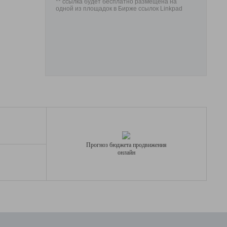
** ссылка будет бесплатно размещена на
одной из площадок в Бирже ссылок Linkpad
Прогноз бюджета продвижения
онлайн