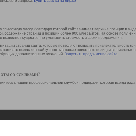
оискового запроса.
Купить ссылки на бирже
 ссылочную массу, благодаря которой сайт занимает верхние позиции в выд
ки, содержание страниц и позиции более 900 млн сайтов. На основе получе
то позволяет существенно уменьшить стоимость и сроки продвижения.
изации страниц сайта, которые позволяют повысить привлекательность конт
сылками это позволяет сайту занять высокие поисковые позиции в поисковых 
требующих дополнительных вложений.
Запустить продвижение сайта
боты со ссылками?
свяжитесь с нашей профессиональной службой поддержки, которая всегда рада
Ресурсы