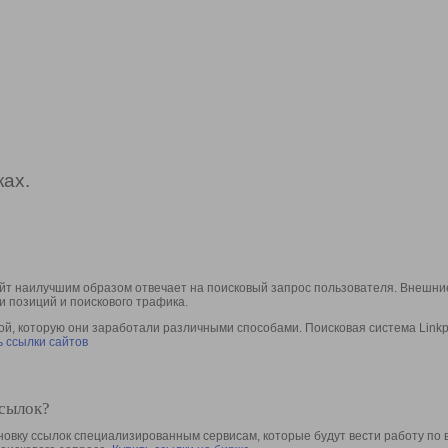
ах.
йт наилучшим образом отвечает на поисковый запрос пользователя. Внешние
и позиций и поискового трафика.
, которую они заработали различными способами. Поисковая система Linkpa
 ссылки сайтов
ссылок?
овку ссылок специализированным сервисам, которые будут вести работу по 