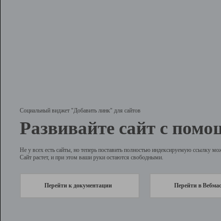
Социальный виджет "Добавить линк" для сайтов
Развивайте сайт с помо
Не у всех есть сайты, но теперь поставить полностью индексируемую ссылку мо
Сайт растет, и при этом ваши руки остаются свободными.
Перейти к документации
Перейти в Вебма