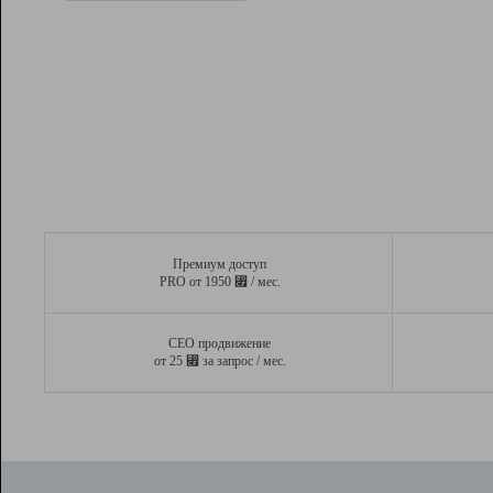
Рейтинг
Вывод и удержание в ТОП10 выдачи
поисковых систем
Инструменты
Разработчикам
Партнерская
программа
Помощь
Премиум доступ
⃏
PRO от 1950
/ мес.
СЕО продвижение
⃏
от 25
за запрос / мес.