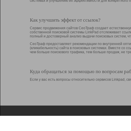
системах и улучшению их эффективности для конкретного п
Как улучшить эффект от ссылок?
Сервис продвижения сайтов СеоТраф создает естественную
собственной поисковой системы LinkPad отслеживает ссыл
полный и достоверный анализ выдачи поисковых систем, ч
СеоТраф предоставляет рекомендации по внутренней оптим
(кликабельность) сайта в поисковых системах. Вместе со с
чем больше поискового трафика, тем больше продаж, не 
Куда обращаться за помощью по вопросам ра
Если у вас есть вопросы относительно сервисов Linkpad, 
О Linkpad
Поддержка