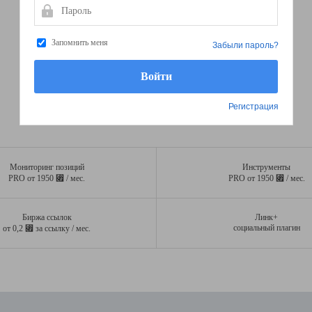
Пароль
Запомнить меня
Забыли пароль?
Регистрация
Мониторинг позиций
Инструменты
⃏
⃏
PRO от 1950
/ мес.
PRO от 1950
/ мес.
Биржа ссылок
Линк+
⃏
социальный плагин
от 0,2
за ссылку / мес.