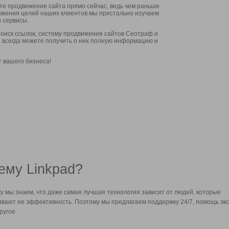
ите продвижение сайта прямо сейчас, ведь чем раньше
стижения целей наших клиентов мы пристально изучаем
 сервисы.
оиск ссылок, систему продвижения сайтов Сеотраф и
вы всегда можете получить о них полную информацию и
т вашего бизнеса!
ему Linkpad?
у мы знаем, что даже самая лучшая технология зависит от людей, которые
вают ее эффективность. Поэтому мы предлагаем поддержку 24/7, помощь экс
ругое.