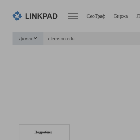
СеоТраф
Биржа
Л
Сервисы
Домен
СеоТраф
Монитор
Биржа
Pro
Линк+
СеоТраф
Запустите
продвижение сайта
c LinkPad.
Ресурсы
Вебмастер
Подробнее